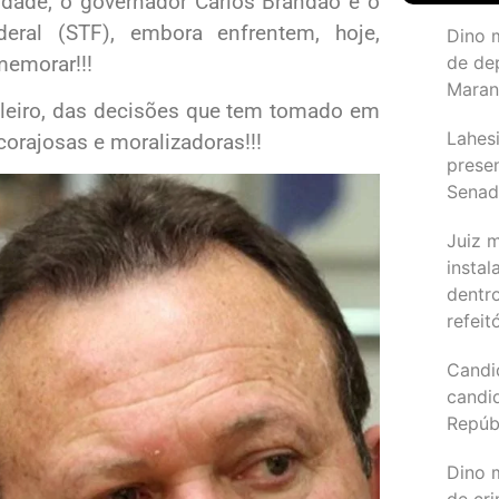
idade, o governador Carlos Brandão e o
deral (STF), embora enfrentem, hoje,
Dino 
memorar!!!
de de
Maran
sileiro, das decisões que tem tomado em
Lahesi
orajosas e moralizadoras!!!
prese
Sena
Juiz 
instal
dentr
refeit
Candi
candi
Repúb
Dino m
de cr