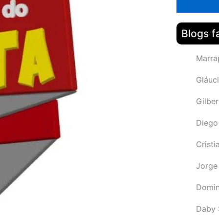
Blogs f
Marra
Gláuci
Gilbe
Diego
Cristi
Jorge
Domin
Daby 