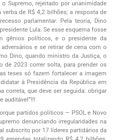
 o Supremo, rejeitado por unanimidade
 verba de R$ 4,2 bilhões; a resposta de
cesso parlamentar. Pela teoria, Dino
presidente Lula. Se esse esquema fosse
 gênios políticos, e o presidente da
s adversários e se retirar de cena com o
mo Dino, quando ministro da Justiça, o
o de 2023 correr solta, para prender os
as teses só fazem fortalecer a imagem
didatar à Presidência da República em
a correta, que deve ser seguida: obrigar
 auditável”!!!
porque partidos políticos — PSOL e Novo
upremo denunciando irregularidades na
l subscrito por 17 líderes partidários da
 emendas totalizando R$ 4,2 bilhões,