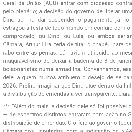
Geral da União (AGU) entrar com processo contra
pelo plenário; a decisão do governo de liberar uma
Dino ao mandar suspender o pagamento já no re
estragou a festa de todo mundo em conluio com o 
comprovado, ou Dino, ou Lula, ou ambos seriam
Câmara, Arthur Lira, teria de tirar o chapéu para o
rabo entre as pernas. Já haviam atribuído ao mes
maquiavelismo de deixar a baderna de 8 de janeir
bolsonaristas numa armadilha. Convenhamos, ess
dele, a quem muitos atribuem o desejo de se can
2026. Prefiro imaginar que Dino atue dentro da linh
a distribuição de emendas a ser transparente, clara e
*** “Além do mais, a decisão dele só foi possível 
— de espectros distintos entraram com ação no S
distribuição de emendas. O ofício ao governo federa
Câmara dos Deputados, com a indicação de 5.449