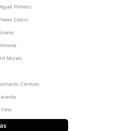
iguel Pinheiro
Thales Castro
Soares
 Almeida
rtt Morais
Leonardo Cardoso
Lacerda
 Filho
das