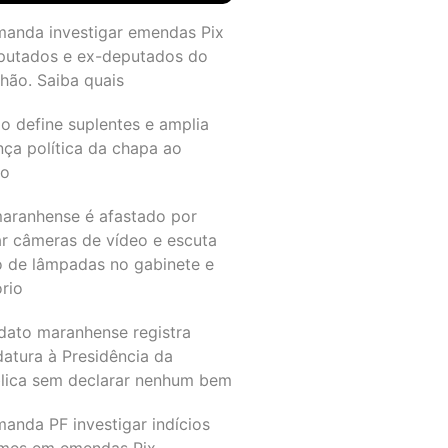
manda investigar emendas Pix
putados e ex-deputados do
hão. Saiba quais
o define suplentes e amplia
nça política da chapa ao
do
maranhense é afastado por
ar câmeras de vídeo e escuta
o de lâmpadas no gabinete e
ório
dato maranhense registra
datura à Presidência da
lica sem declarar nenhum bem
anda PF investigar indícios
imes em emendas Pix