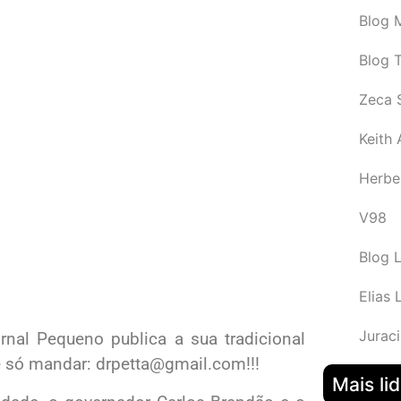
Blog M
Blog 
Zeca 
Keith
Herbe
V98
Blog 
Elias 
Juraci
ornal Pequeno publica a sua tradicional
 é só mandar: drpetta@gmail.com!!!
Mais li