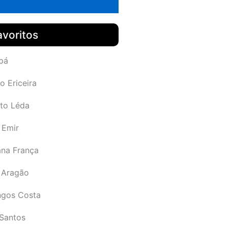
avoritos
pá
o Ericeira
rto Léda
 Emir
ana França
 Aragão
gos Costa
Santos