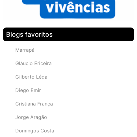
Blogs favoritos
Marrapá
Gláucio Ericeira
Gilberto Léda
Diego Emir
Cristiana França
Jorge Aragão
Domingos Costa