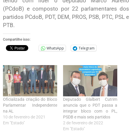
tendo com líder o deputado Marco Aurélio
(PCdoB) e composto por 22 parlamentares dos
partidos PCdoB, PDT, DEM, PROS, PSB, PTC, PSL e
PTB.
Compartilhe isso:
WhatsApp
Telegram
Oficializada criação do Bloco
Deputado Glalbert Cutrim
Parlamentar Independente
anuncia que o PDT passa a
na AL
integrar bloco com o PL,
10 de fevereiro de 2021
PSDB e mais seis partidos
Em "Estado"
2 de fevereiro de 2022
Em "Estado"