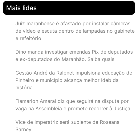
Mais lidas
Juiz maranhense é afastado por instalar câmeras
de vídeo e escuta dentro de lâmpadas no gabinete
e refeitório
Dino manda investigar emendas Pix de deputados
e ex-deputados do Maranhão. Saiba quais
Gestão André da Ralpnet impulsiona educação de
Pinheiro e município alcança melhor Ideb da
história
Flamarion Amaral diz que seguirá na disputa por
vaga na Assembleia e promete recorrer à Justiça
Vice de Imperatriz será suplente de Roseana
Sarney