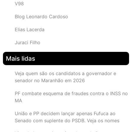
V98
Blog Leonardo Cardoso
Elias Lacerda
Juraci Filho
Mais lidas
Veja quem são os candidatos a governador e
senador no Maranhão em 2026
PF combate esquema de fraudes contra o INSS no
MA
União e PP decidem lançar apenas Fufuca ao
Senado com suplente do PSDB. Veja os nomes