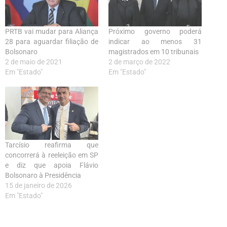
PRTB vai mudar para Aliança
Próximo governo poderá
28 para aguardar filiação de
indicar ao menos 31
Bolsonaro
magistrados em 10 tribunais
2 de maio de 2021
2 de março de 2022
Em "Estado"
Em "Estado"
Tarcísio reafirma que
concorrerá à reeleição em SP
e diz que apoia Flávio
Bolsonaro à Presidência
15 de janeiro de 2026
Em "Estado"