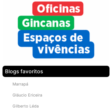
Blogs favoritos
Marrapá
Gláucio Ericeira
Gilberto Léda