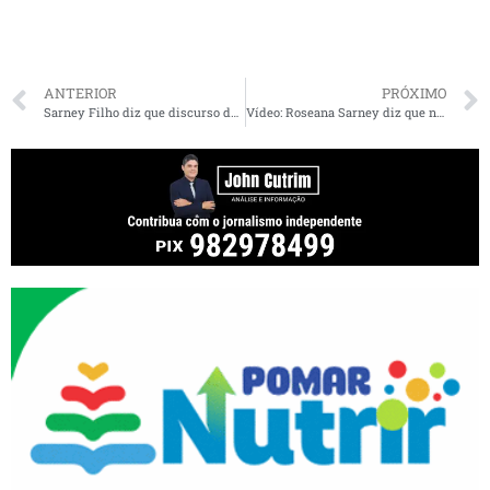
ANTERIOR
PRÓXIMO
Sarney Filho diz que discurso de Bolsonaro Cúpula do Clima foi para americano ver
Vídeo: Roseana Sarney diz que não quer sair da política: “vou colocar meu nome para que as pessoas possam analisar”