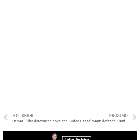
ANTERIOR
PRÓXIMO
Osmar Filho determina nova antecipação de salários dos servidores da Câmara
Joice Hasselmann defende Flávio Dino e critica Bolsonaro no caso dos respiradores: “Isso é muito baixo!”