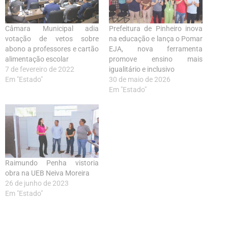
Câmara Municipal adia
Prefeitura de Pinheiro inova
votação de vetos sobre
na educação e lança o Pomar
abono a professores e cartão
EJA, nova ferramenta
alimentação escolar
promove ensino mais
7 de fevereiro de 2022
igualitário e inclusivo
Em "Estado"
30 de maio de 2026
Em "Estado"
Raimundo Penha vistoria
obra na UEB Neiva Moreira
26 de junho de 2023
Em "Estado"