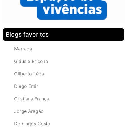
Blogs favoritos
Marrapá
Gláucio Ericeira
Gilberto Léda
Diego Emir
Cristiana França
Jorge Aragão
Domingos Costa