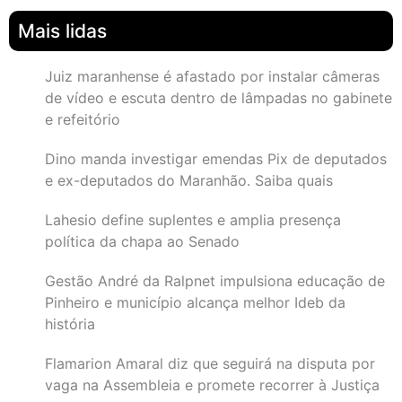
Mais lidas
Juiz maranhense é afastado por instalar câmeras
de vídeo e escuta dentro de lâmpadas no gabinete
e refeitório
Dino manda investigar emendas Pix de deputados
e ex-deputados do Maranhão. Saiba quais
Lahesio define suplentes e amplia presença
política da chapa ao Senado
Gestão André da Ralpnet impulsiona educação de
Pinheiro e município alcança melhor Ideb da
história
Flamarion Amaral diz que seguirá na disputa por
vaga na Assembleia e promete recorrer à Justiça