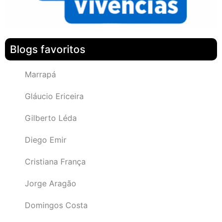
Blogs favoritos
Marrapá
Gláucio Ericeira
Gilberto Léda
Diego Emir
Cristiana França
Jorge Aragão
Domingos Costa