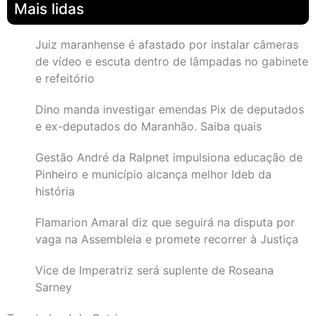
Mais lidas
Juiz maranhense é afastado por instalar câmeras
de vídeo e escuta dentro de lâmpadas no gabinete
e refeitório
Dino manda investigar emendas Pix de deputados
e ex-deputados do Maranhão. Saiba quais
Gestão André da Ralpnet impulsiona educação de
Pinheiro e município alcança melhor Ideb da
história
Flamarion Amaral diz que seguirá na disputa por
vaga na Assembleia e promete recorrer à Justiça
Vice de Imperatriz será suplente de Roseana
Sarney