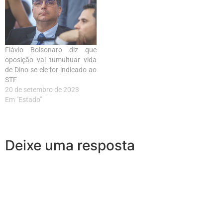
Flávio Bolsonaro diz que
oposição vai tumultuar vida
de Dino se ele for indicado ao
STF
20 de setembro de 2023
Em "Estado"
Deixe uma resposta