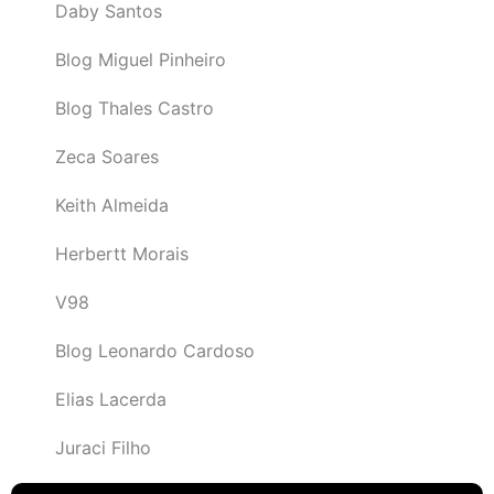
Daby Santos
Blog Miguel Pinheiro
Blog Thales Castro
Zeca Soares
Keith Almeida
Herbertt Morais
V98
Blog Leonardo Cardoso
Elias Lacerda
Juraci Filho