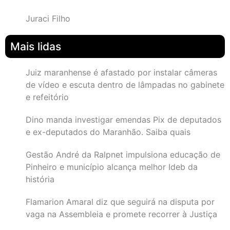
Juraci Filho
Mais lidas
Juiz maranhense é afastado por instalar câmeras
de vídeo e escuta dentro de lâmpadas no gabinete
e refeitório
Dino manda investigar emendas Pix de deputados
e ex-deputados do Maranhão. Saiba quais
Gestão André da Ralpnet impulsiona educação de
Pinheiro e município alcança melhor Ideb da
história
Flamarion Amaral diz que seguirá na disputa por
vaga na Assembleia e promete recorrer à Justiça