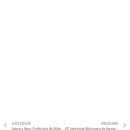
ANTERIOR
PRÓXIMO
Agora é Meu: Prefeitura de Ribamar entrega títulos de propriedade a moradores da Vila Diomedes
PF investiga Bolsonaro de forma técnica, séria e isenta, diz Flávio Dino