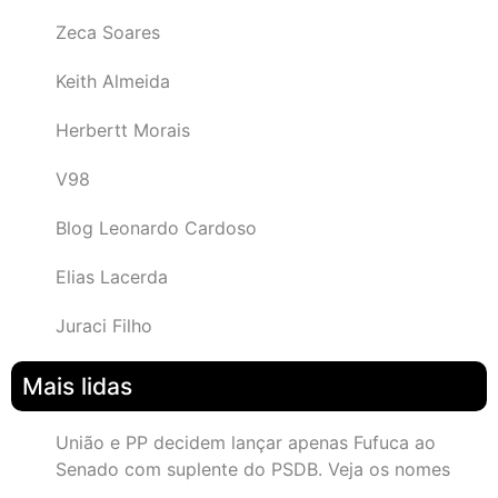
Zeca Soares
Keith Almeida
Herbertt Morais
V98
Blog Leonardo Cardoso
Elias Lacerda
Juraci Filho
Mais lidas
União e PP decidem lançar apenas Fufuca ao
Senado com suplente do PSDB. Veja os nomes