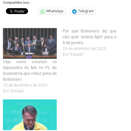
Compartilhe isso:
WhatsApp
Telegram
Por que Bolsonaro diz que
não quer ‘anistia light’ para o
8 de janeiro
29 de setembro de 2025
Em "Estado"
Veja como votaram os
deputados do MA no PL da
Dosimetria que reduz pena de
Bolsonaro
10 de dezembro de 2025
Em "Estado"