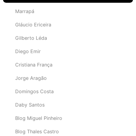
Marrapá
Gláucio Ericeira
Gilberto Léda
Diego Emir
Cristiana França
Jorge Aragão
Domingos Costa
Daby Santos
Blog Miguel Pinheiro
Blog Thales Castro