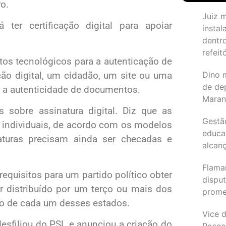
o.
Juiz 
 ter certificação digital para apoiar
instal
dentr
refeit
tos tecnológicos para a autenticação de
ção digital, um cidadão, um site ou uma
Dino 
de de
 a autenticidade de documentos.
Maran
s sobre assinatura digital. Diz que as
Gestã
s individuais, de acordo com os modelos
educa
inaturas precisam ainda ser checadas e
alcanç
Flama
equisitos para um partido político obter
dispu
ar distribuído por um terço ou mais dos
promet
ado de cada um desses estados.
Vice d
esfiliou do PSL e anunciou a criação do
Rosea