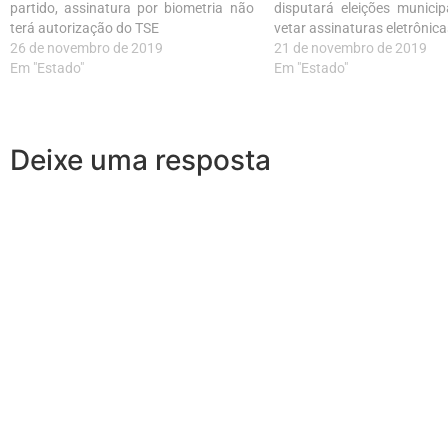
partido, assinatura por biometria não
disputará eleições munici
terá autorização do TSE
vetar assinaturas eletrônica
26 de novembro de 2019
21 de novembro de 2019
Em "Estado"
Em "Estado"
Deixe uma resposta