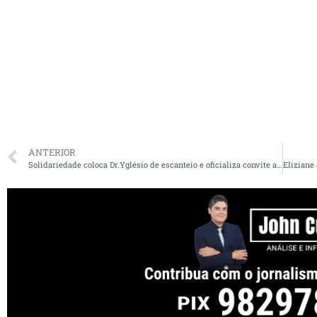
ANTERIOR
Solidariedade coloca Dr.Yglésio de escanteio e oficializa convite a Madeira para disputar a prefeitura