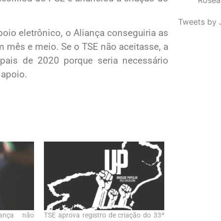
Tweets by 
poio eletrônico, o Aliança conseguiria as
m mês e meio. Se o TSE não aceitasse, a
ipais de 2020 porque seria necessário
 apoio.
iança não
TSE aprova registro de criação do 33º