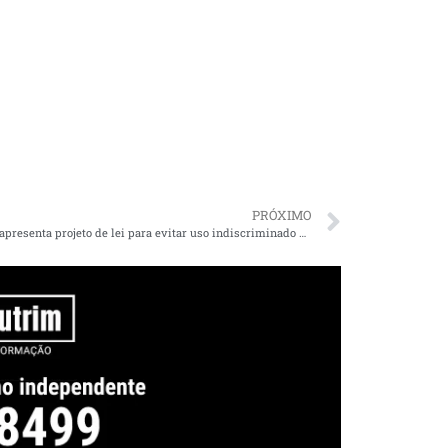
PRÓXIMO
Eliziane apresenta projeto de lei para evitar uso indiscriminado de agrotóxicos