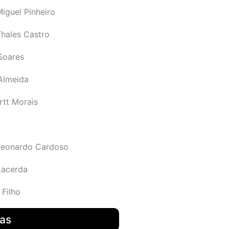
iguel Pinheiro
Thales Castro
Soares
 Almeida
rtt Morais
Leonardo Cardoso
Lacerda
 Filho
das