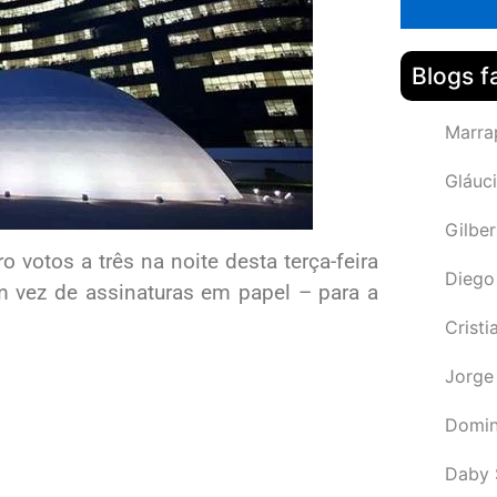
Blogs f
Marra
Gláuci
Gilbe
ro votos a três na noite desta terça-feira
Diego
em vez de assinaturas em papel – para a
Cristi
Jorge
Domin
Daby 