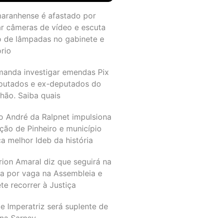
maranhense é afastado por
ar câmeras de vídeo e escuta
o de lâmpadas no gabinete e
ório
manda investigar emendas Pix
putados e ex-deputados do
hão. Saiba quais
o André da Ralpnet impulsiona
ção de Pinheiro e município
a melhor Ideb da história
rion Amaral diz que seguirá na
ta por vaga na Assembleia e
e recorrer à Justiça
e Imperatriz será suplente de
na Sarney