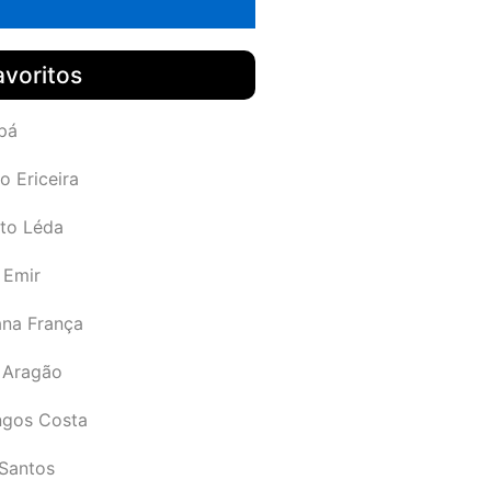
avoritos
pá
o Ericeira
rto Léda
 Emir
ana França
 Aragão
gos Costa
Santos