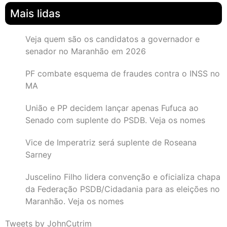
Mais lidas
Veja quem são os candidatos a governador e
senador no Maranhão em 2026
PF combate esquema de fraudes contra o INSS no
MA
União e PP decidem lançar apenas Fufuca ao
Senado com suplente do PSDB. Veja os nomes
Vice de Imperatriz será suplente de Roseana
Sarney
Juscelino Filho lidera convenção e oficializa chapa
da Federação PSDB/Cidadania para as eleições no
Maranhão. Veja os nomes
Tweets by JohnCutrim