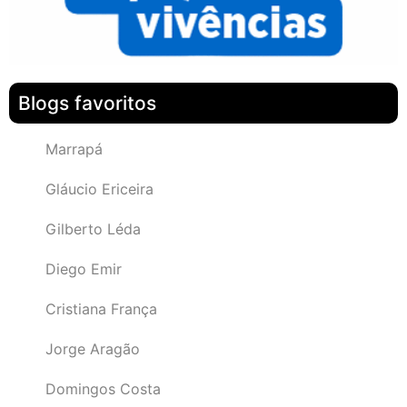
Blogs favoritos
Marrapá
Gláucio Ericeira
Gilberto Léda
Diego Emir
Cristiana França
Jorge Aragão
Domingos Costa