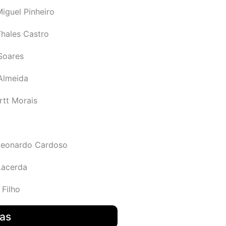
iguel Pinheiro
Thales Castro
Soares
 Almeida
rtt Morais
Leonardo Cardoso
Lacerda
 Filho
das