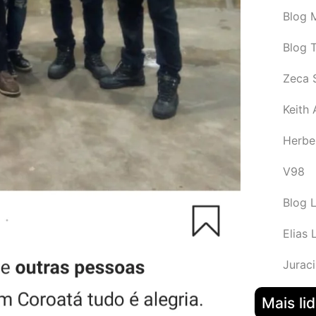
Blog M
Blog 
Zeca 
Keith
Herbe
V98
Blog 
Elias 
Juraci
Mais li