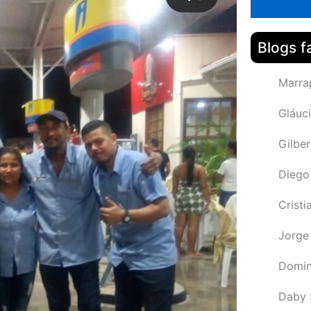
Blogs f
Marra
Gláuci
Gilbe
Diego
Cristi
Jorge
Domin
Daby 