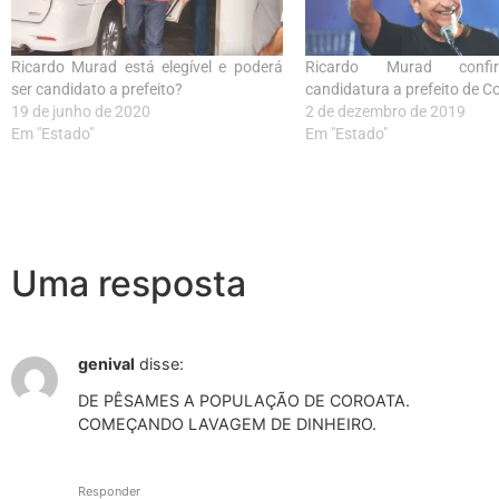
Ricardo Murad está elegível e poderá
Ricardo Murad confi
ser candidato a prefeito?
candidatura a prefeito de C
19 de junho de 2020
2 de dezembro de 2019
Em "Estado"
Em "Estado"
Uma resposta
genival
disse:
DE PÊSAMES A POPULAÇÃO DE COROATA.
COMEÇANDO LAVAGEM DE DINHEIRO.
Responder