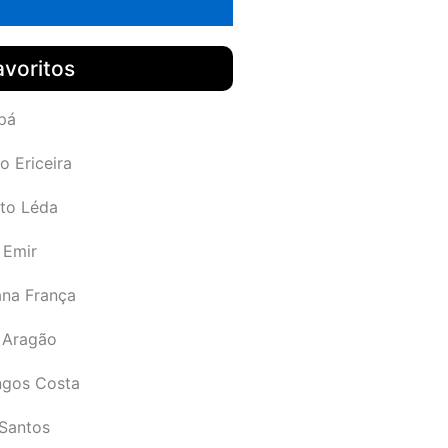
avoritos
pá
o Ericeira
rto Léda
 Emir
ana França
 Aragão
gos Costa
Santos