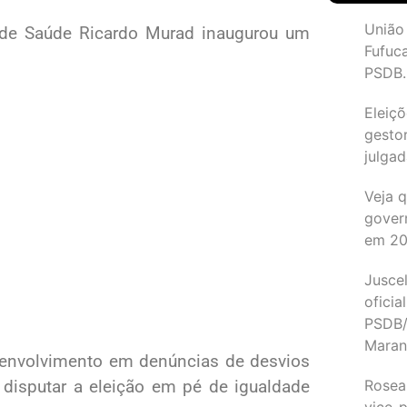
União
al de Saúde Ricardo Murad inaugurou um
Fufuc
PSDB.
Eleiçõ
gesto
julgad
Veja 
gover
em 2
Juscel
oficia
PSDB/
Maran
envolvimento em denúncias de desvios
disputar a eleição em pé de igualdade
Rosea
vice-p