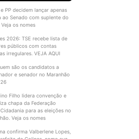
 e PP decidem lançar apenas
a ao Senado com suplente do
 Veja os nomes
es 2026: TSE recebe lista de
res públicos com contas
as irregulares. VEJA AQUI
quem são os candidatos a
nador e senador no Maranhão
026
ino Filho lidera convenção e
liza chapa da Federação
Cidadania para as eleições no
hão. Veja os nomes
na confirma Valberlene Lopes,
refeita de Colinas, como sua