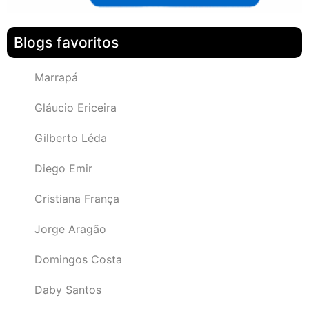
Blogs favoritos
Marrapá
Gláucio Ericeira
Gilberto Léda
Diego Emir
Cristiana França
Jorge Aragão
Domingos Costa
Daby Santos