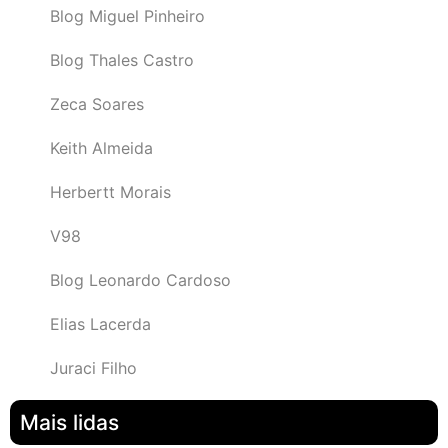
Blog Miguel Pinheiro
Blog Thales Castro
Zeca Soares
Keith Almeida
Herbertt Morais
V98
Blog Leonardo Cardoso
Elias Lacerda
Juraci Filho
Mais lidas