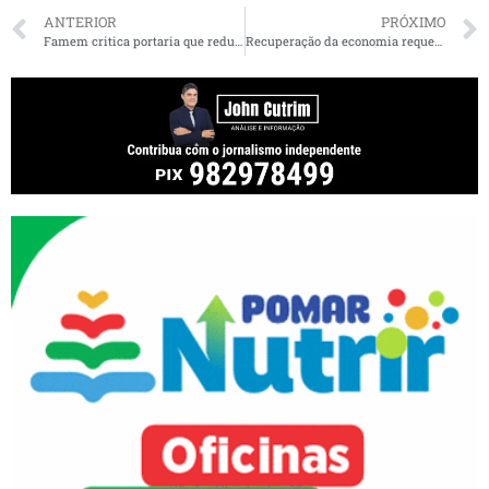
ANTERIOR
PRÓXIMO
Famem critica portaria que reduz financiamento da educação
Recuperação da economia requer ações estratégicas alinhadas, afirma secretário Simplício Araújo