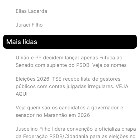
Elias Lacerda
Juraci Filho
Mais lidas
União e PP decidem lançar apenas Fufuca ao
Senado com suplente do PSDB. Veja os nomes
Eleições 2026: TSE recebe lista de gestores
públicos com contas julgadas irregulares. VEJA
AQUI
Veja quem são os candidatos a governador e
senador no Maranhão em 2026
Juscelino Filho lidera convenção e oficializa chapa
da Federação PSDB/Cidadania para as eleições no