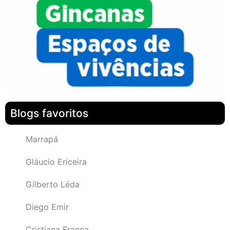
Blogs favoritos
Marrapá
Gláucio Ericeira
Gilberto Léda
Diego Emir
Cristiana França