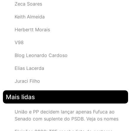
Zeca Soares
Keith Almeida
Herbertt Morais
V98
Blog Leonardo Cardoso
Elias Lacerda
Juraci Filho
Mais lidas
União e PP decidem lançar apenas Fufuca ao
Senado com suplente do PSDB. Veja os nomes