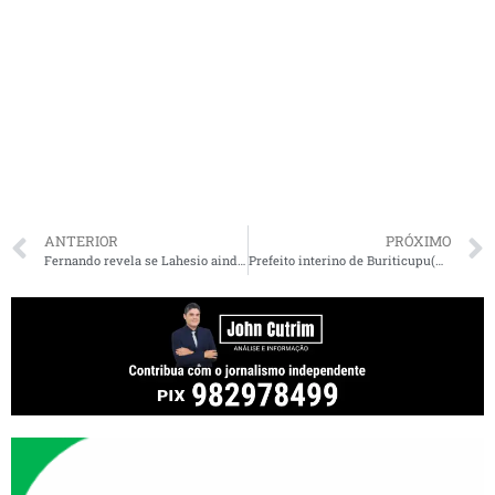
ANTERIOR
PRÓXIMO
Fernando revela se Lahesio ainda pode ser candidato a senador de Braide e diz que há chance para Duarte Jr, Roberto Rocha, Fufuca: “tem porta aberta”
Prefeito interino de Buriticupu(MA) dá início à reforma administrativa