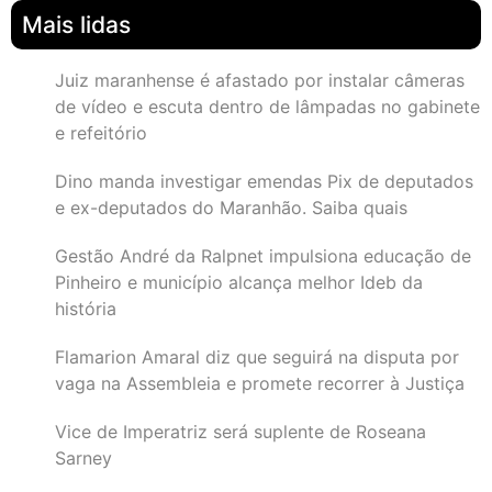
Mais lidas
Juiz maranhense é afastado por instalar câmeras
de vídeo e escuta dentro de lâmpadas no gabinete
e refeitório
Dino manda investigar emendas Pix de deputados
e ex-deputados do Maranhão. Saiba quais
Gestão André da Ralpnet impulsiona educação de
Pinheiro e município alcança melhor Ideb da
história
Flamarion Amaral diz que seguirá na disputa por
vaga na Assembleia e promete recorrer à Justiça
Vice de Imperatriz será suplente de Roseana
Sarney