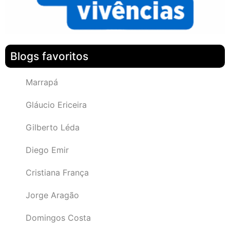
Blogs favoritos
Marrapá
Gláucio Ericeira
Gilberto Léda
Diego Emir
Cristiana França
Jorge Aragão
Domingos Costa