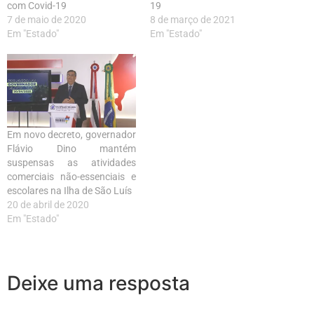
com Covid-19
19
7 de maio de 2020
8 de março de 2021
Em "Estado"
Em "Estado"
Em novo decreto, governador
Flávio Dino mantém
suspensas as atividades
comerciais não-essenciais e
escolares na Ilha de São Luís
20 de abril de 2020
Em "Estado"
Deixe uma resposta