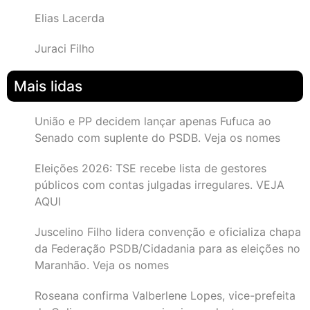
Elias Lacerda
Juraci Filho
Mais lidas
União e PP decidem lançar apenas Fufuca ao
Senado com suplente do PSDB. Veja os nomes
Eleições 2026: TSE recebe lista de gestores
públicos com contas julgadas irregulares. VEJA
AQUI
Juscelino Filho lidera convenção e oficializa chapa
da Federação PSDB/Cidadania para as eleições no
Maranhão. Veja os nomes
Roseana confirma Valberlene Lopes, vice-prefeita