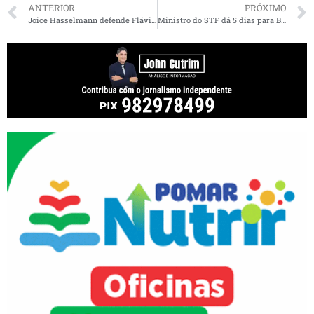
ANTERIOR
PRÓXIMO
Joice Hasselmann defende Flávio Dino e critica Bolsonaro no caso dos respiradores: “Isso é muito baixo!”
Ministro do STF dá 5 dias para Bolsonaro explicar ações contra o coronavírus