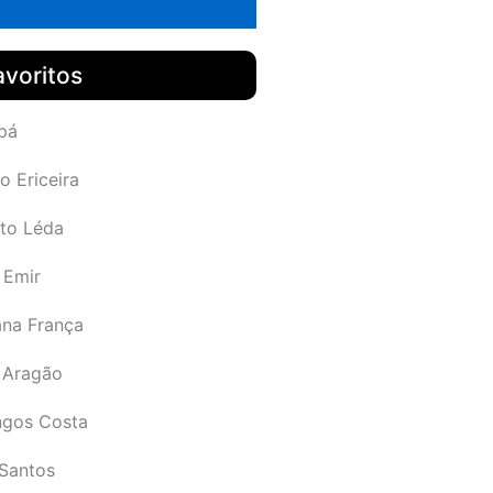
avoritos
pá
o Ericeira
rto Léda
 Emir
ana França
 Aragão
gos Costa
Santos