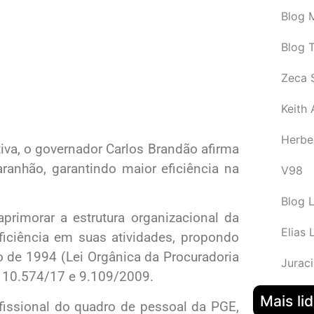
Blog M
Blog 
Zeca 
Keith
Herbe
a, o governador Carlos Brandão afirma
ranhão, garantindo maior eficiência na
V98
Blog 
primorar a estrutura organizacional da
Elias 
ficiência em suas atividades, propondo
o de 1994 (Lei Orgânica da Procuradoria
Juraci
, 10.574/17 e 9.109/2009.
Mais li
ofissional do quadro de pessoal da PGE,