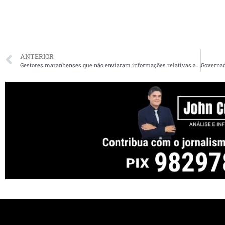
ANTERIOR
Gestores maranhenses que não enviaram informações relativas a fiscalizações do EJA e da Saúde poderão ser alvo de representação