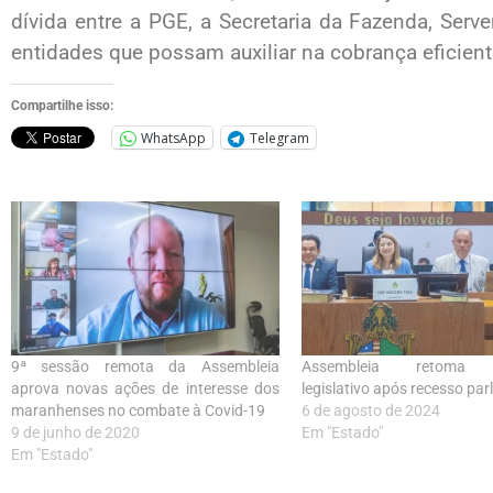
dívida entre a PGE, a Secretaria da Fazenda, Serve
entidades que possam auxiliar na cobrança eficient
Compartilhe isso:
WhatsApp
Telegram
9ª sessão remota da Assembleia
Assembleia retoma t
aprova novas ações de interesse dos
legislativo após recesso pa
maranhenses no combate à Covid-19
6 de agosto de 2024
9 de junho de 2020
Em "Estado"
Em "Estado"