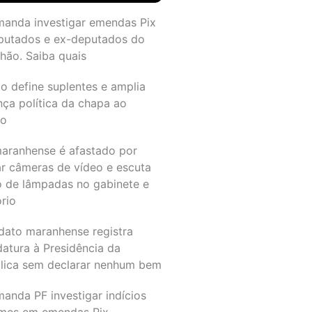
manda investigar emendas Pix
putados e ex-deputados do
hão. Saiba quais
o define suplentes e amplia
nça política da chapa ao
do
maranhense é afastado por
ar câmeras de vídeo e escuta
o de lâmpadas no gabinete e
ório
dato maranhense registra
datura à Presidência da
lica sem declarar nenhum bem
anda PF investigar indícios
imes em emendas Pix