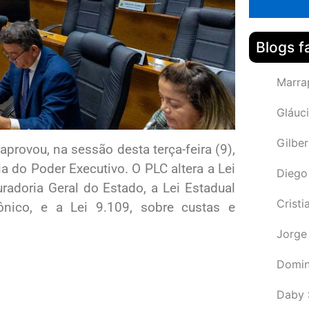
Blogs f
Marra
Gláuci
Gilbe
provou, na sessão desta terça-feira (9),
 do Poder Executivo. O PLC altera a Lei
Diego
radoria Geral do Estado, a Lei Estadual
Cristi
trônico, e a Lei 9.109, sobre custas e
Jorge
Domin
Daby 