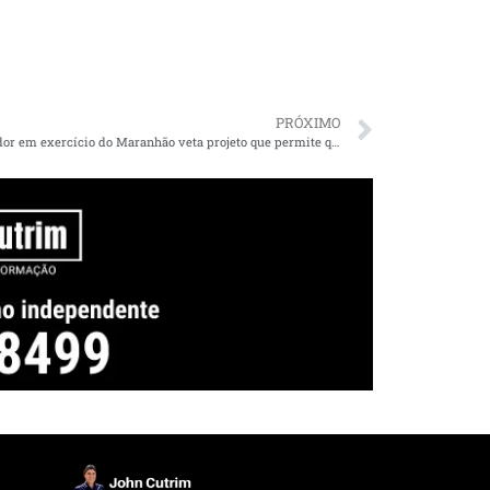
PRÓXIMO
Governador em exercício do Maranhão veta projeto que permite que pais proíbam filhos de participarem de atividades pedagógicas de gênero nas escolas