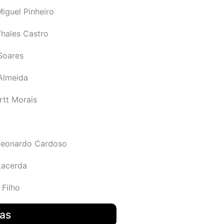
iguel Pinheiro
Thales Castro
Soares
 Almeida
rtt Morais
Leonardo Cardoso
Lacerda
 Filho
das