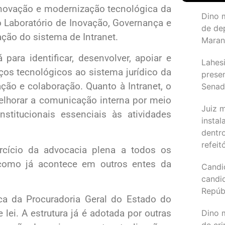
inovação e modernização tecnológica da
Dino 
o Laboratório de Inovação, Governança e
de de
ão do sistema de Intranet.
Maran
ara identificar, desenvolver, apoiar e
Lahesi
ços tecnológicos ao sistema jurídico da
prese
ção e colaboração. Quanto à Intranet, o
Sena
melhorar a comunicação interna por meio
Juiz 
stitucionais essenciais às atividades
instal
dentr
refeit
rcício da advocacia plena a todos os
 como já acontece em outros entes da
Candi
candi
Repúb
ca da Procuradoria Geral do Estado do
ei. A estrutura já é adotada por outras
Dino m
de cr