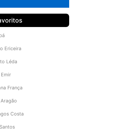
avoritos
pá
o Ericeira
rto Léda
 Emir
ana França
 Aragão
gos Costa
Santos