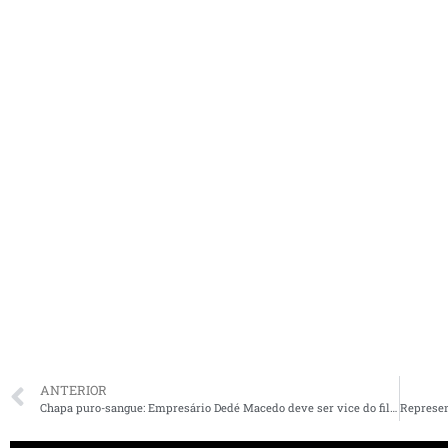
ANTERIOR
Chapa puro-sangue: Empresário Dedé Macedo deve ser vice do filho em Dom Pedro