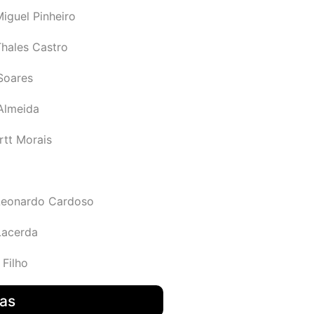
iguel Pinheiro
Thales Castro
Soares
 Almeida
rtt Morais
Leonardo Cardoso
Lacerda
 Filho
das