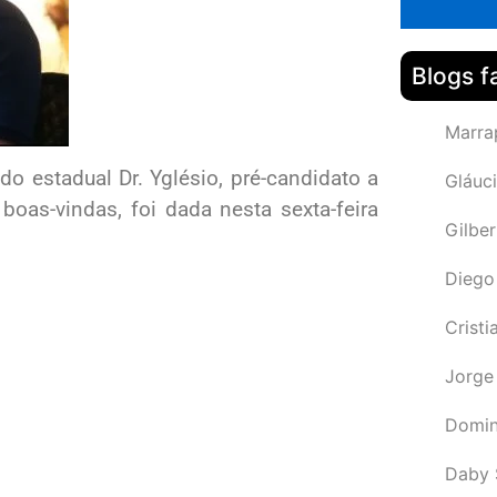
Blogs f
Marra
o estadual Dr. Yglésio, pré-candidato a
Gláuci
boas-vindas, foi dada nesta sexta-feira
Gilbe
Diego
Cristi
Jorge
Domin
Daby 