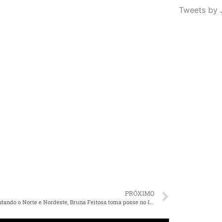
Tweets by 
PRÓXIMO
Representando o Norte e Nordeste, Bruna Feitosa toma posse no Instituto Brasileiro dos Direitos da Pessoa Idosa