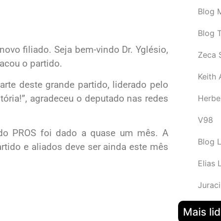
Blog M
Blog 
vo filiado. Seja bem-vindo Dr. Yglésio,
Zeca 
acou o partido.
Keith
arte deste grande partido, liderado pelo
tória!”, agradeceu o deputado nas redes
Herbe
V98
o do PROS foi dado a quase um mês. A
Blog 
artido e aliados deve ser ainda este mês
Elias 
Juraci
Mais li