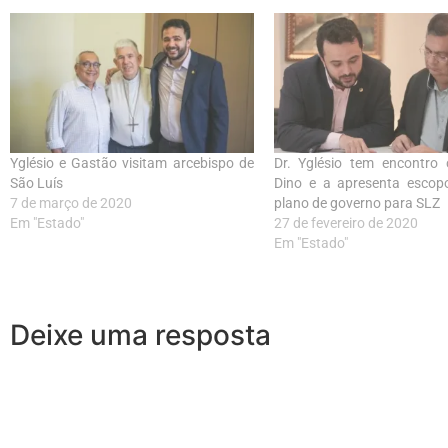
Yglésio e Gastão visitam arcebispo de
Dr. Yglésio tem encontro 
São Luís
Dino e a apresenta escopo
7 de março de 2020
plano de governo para SLZ
Em "Estado"
27 de fevereiro de 2020
Em "Estado"
Deixe uma resposta