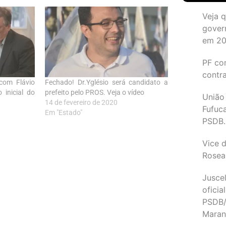
Veja 
gover
em 2
PF co
contr
com Flávio
Fechado! Dr.Yglésio será candidato a
 inicial do
prefeito pelo PROS. Veja o vídeo
União
14 de fevereiro de 2020
Fufuc
Em "Estado"
PSDB.
Vice d
Rosea
Juscel
oficia
PSDB/
Maran