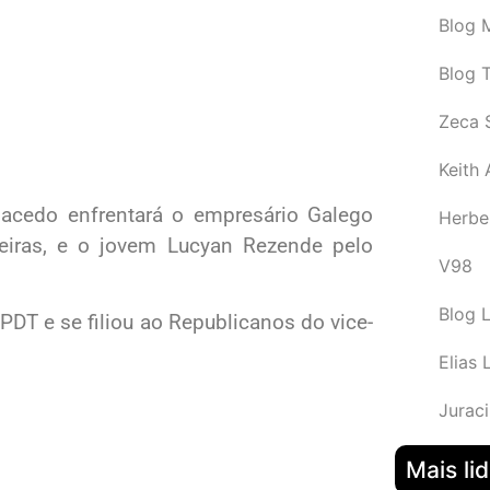
Blog M
Blog 
Zeca 
Keith
 Macedo enfrentará o empresário Galego
Herbe
iras, e o jovem Lucyan Rezende pelo
V98
Blog 
DT e se filiou ao Republicanos do vice-
Elias 
Juraci
Mais li