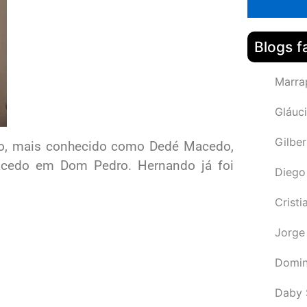
Blogs f
Marra
Gláuci
Gilbe
do, mais conhecido como Dedé Macedo,
Macedo em Dom Pedro. Hernando já foi
Diego
Cristi
Jorge
Domin
Daby 