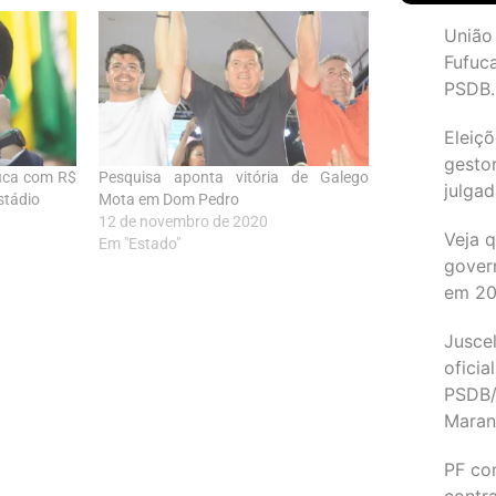
União
Fufuc
PSDB.
Eleiçõ
gesto
fica com R$
Pesquisa aponta vitória de Galego
julgad
stádio
Mota em Dom Pedro
12 de novembro de 2020
Veja 
Em "Estado"
gover
em 2
Juscel
oficia
PSDB/
Maran
PF co
contr