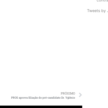
Tweets by 
PRÓXIMO
PROS aprova filiação do pré-candidato Dr. Yglésio