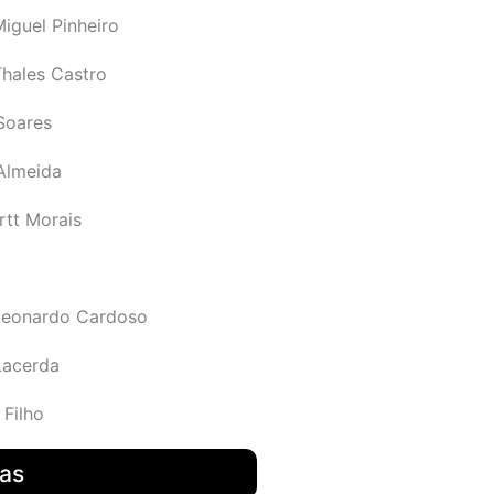
iguel Pinheiro
Thales Castro
Soares
 Almeida
rtt Morais
Leonardo Cardoso
Lacerda
 Filho
das