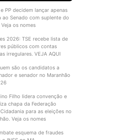
 e PP decidem lançar apenas
a ao Senado com suplente do
 Veja os nomes
es 2026: TSE recebe lista de
res públicos com contas
as irregulares. VEJA AQUI
quem são os candidatos a
nador e senador no Maranhão
026
ino Filho lidera convenção e
liza chapa da Federação
Cidadania para as eleições no
hão. Veja os nomes
mbate esquema de fraudes
a o INSS no MA