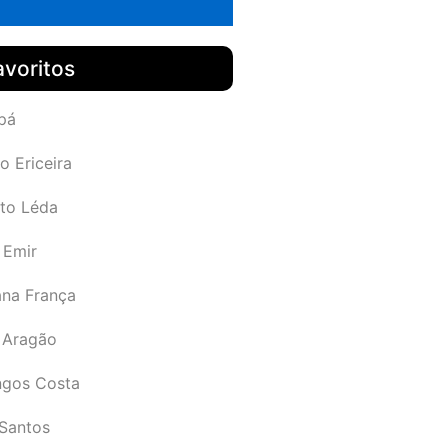
avoritos
pá
o Ericeira
rto Léda
 Emir
ana França
 Aragão
gos Costa
Santos