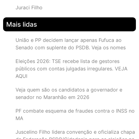
Juraci Filho
Mais lidas
União e PP decidem lançar apenas Fufuca ao
Senado com suplente do PSDB. Veja os nomes
Eleições 2026: TSE recebe lista de gestores
públicos com contas julgadas irregulares. VEJA
AQUI
Veja quem são os candidatos a governador e
senador no Maranhão em 2026
PF combate esquema de fraudes contra o INSS no
MA
Juscelino Filho lidera convenção e oficializa chapa