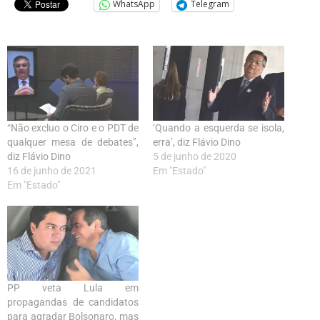
WhatsApp
Telegram
“Não excluo o Ciro e o PDT de
‘Quando a esquerda se isola,
qualquer mesa de debates”,
erra’, diz Flávio Dino
diz Flávio Dino
5 de junho de 2020
16 de junho de 2021
Em "Estado"
Em "Estado"
PP veta Lula em
propagandas de candidatos
para agradar Bolsonaro, mas