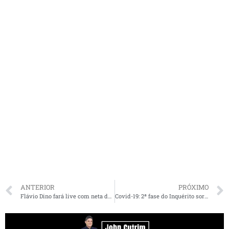
ANTERIOR
PRÓXIMO
Flávio Dino fará live com neta do criador do Guaraná Jesus
Covid-19: 2ª fase do Inquérito sorológico aponta 38% da presença de anticorpos no MA