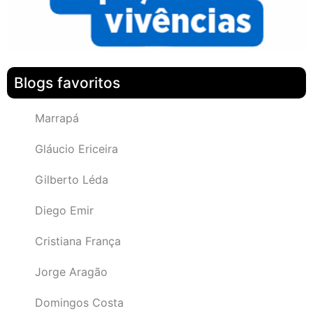
Blogs favoritos
Marrapá
Gláucio Ericeira
Gilberto Léda
Diego Emir
Cristiana França
Jorge Aragão
Domingos Costa