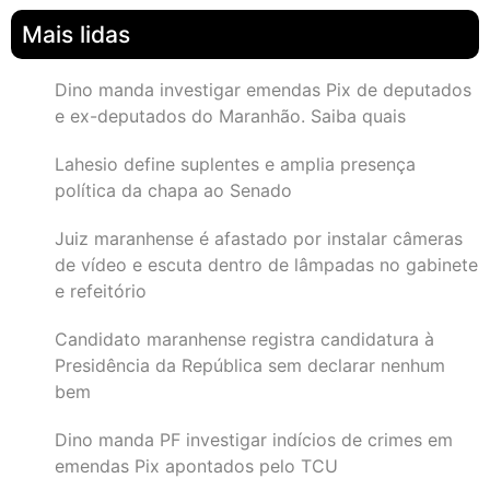
Mais lidas
Dino manda investigar emendas Pix de deputados
e ex-deputados do Maranhão. Saiba quais
Lahesio define suplentes e amplia presença
política da chapa ao Senado
Juiz maranhense é afastado por instalar câmeras
de vídeo e escuta dentro de lâmpadas no gabinete
e refeitório
Candidato maranhense registra candidatura à
Presidência da República sem declarar nenhum
bem
Dino manda PF investigar indícios de crimes em
emendas Pix apontados pelo TCU