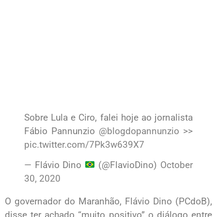
Sobre Lula e Ciro, falei hoje ao jornalista
Fábio Pannunzio ⁦
@blogdopannunzio
⁩ >>
pic.twitter.com/7Pk3w639X7
— Flávio Dino
(@FlavioDino)
October
30, 2020
O governador do Maranhão, Flávio Dino (PCdoB),
disse ter achado “muito positivo” o diálogo entre