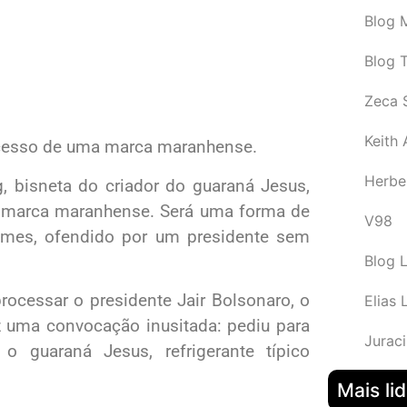
Blog M
Blog 
Zeca 
Keith
sucesso de uma marca maranhense.
Herbe
, bisneta do criador do guaraná Jesus,
a marca maranhense. Será uma forma de
V98
mes, ofendido por um presidente sem
Blog 
processar o presidente Jair Bolsonaro, o
Elias 
z uma convocação inusitada: pediu para
Juraci
o guaraná Jesus, refrigerante típico
Mais li