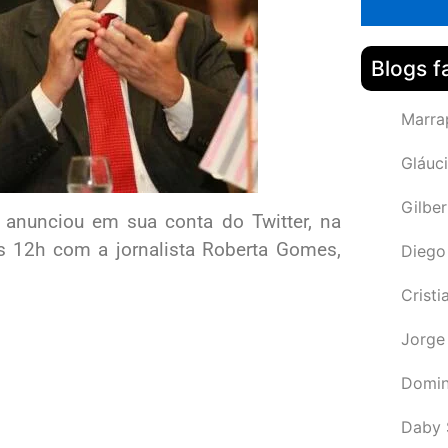
Blogs f
Marra
Gláuci
Gilbe
 anunciou em sua conta do Twitter, na
às 12h com a jornalista Roberta Gomes,
Diego
Cristi
Jorge
Domin
Daby 