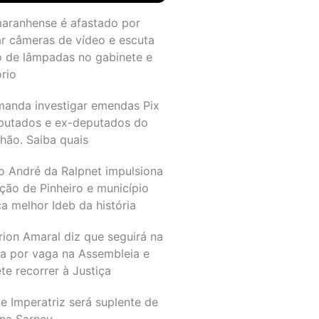
maranhense é afastado por
ar câmeras de vídeo e escuta
o de lâmpadas no gabinete e
ório
manda investigar emendas Pix
putados e ex-deputados do
hão. Saiba quais
o André da Ralpnet impulsiona
ção de Pinheiro e município
a melhor Ideb da história
rion Amaral diz que seguirá na
ta por vaga na Assembleia e
e recorrer à Justiça
e Imperatriz será suplente de
na Sarney