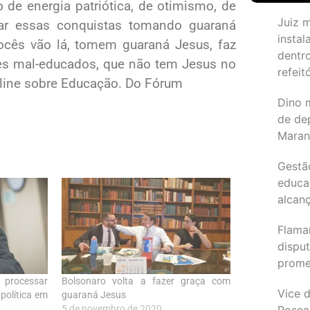
 de energia patriótica, de otimismo, de
Juiz 
ar essas conquistas tomando guaraná
instal
cês vão lá, tomem guaraná Jesus, faz
dentr
ntes mal-educados, que não tem Jesus no
refeit
nline sobre Educação. Do Fórum
Dino 
de de
Maran
Gestã
educa
alcanç
Flama
dispu
promet
 processar
Bolsonaro volta a fazer graça com
Vice d
política em
guaraná Jesus
Rosea
5 de novembro de 2020