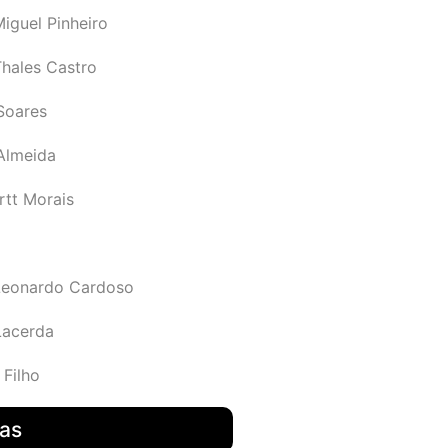
iguel Pinheiro
Thales Castro
Soares
 Almeida
rtt Morais
Leonardo Cardoso
Lacerda
 Filho
das