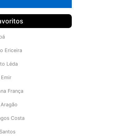
avoritos
pá
o Ericeira
rto Léda
 Emir
ana França
 Aragão
gos Costa
Santos