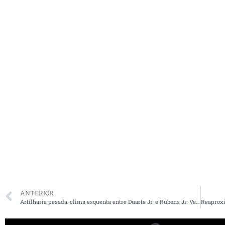
ANTERIOR
Artilharia pesada: clima esquenta entre Duarte Jr. e Rubens Jr. Veja os vídeos