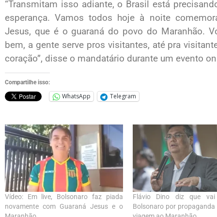
“Transmitam isso adiante, o Brasil está precisando
esperança. Vamos todos hoje à noite comemor
Jesus, que é o guaraná do povo do Maranhão. Vo
bem, a gente serve pros visitantes, até pra visita
coração”, disse o mandatário durante um evento o
Compartilhe isso:
WhatsApp
Telegram
Vídeo: Em live, Bolsonaro faz piada
Flávio Dino diz que vai
novamente com Guaraná Jesus e o
Bolsonaro por propaganda 
Maranhão
viagem ao Maranhão