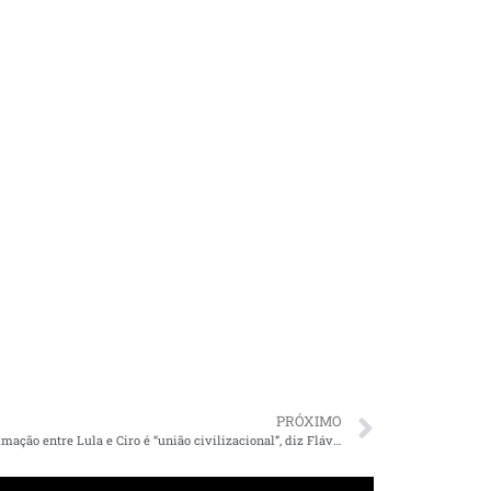
PRÓXIMO
Reaproximação entre Lula e Ciro é “união civilizacional”, diz Flávio Dino