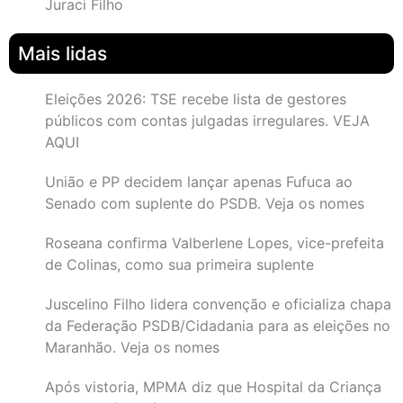
Juraci Filho
Mais lidas
Eleições 2026: TSE recebe lista de gestores
públicos com contas julgadas irregulares. VEJA
AQUI
União e PP decidem lançar apenas Fufuca ao
Senado com suplente do PSDB. Veja os nomes
Roseana confirma Valberlene Lopes, vice-prefeita
de Colinas, como sua primeira suplente
Juscelino Filho lidera convenção e oficializa chapa
da Federação PSDB/Cidadania para as eleições no
Maranhão. Veja os nomes
Após vistoria, MPMA diz que Hospital da Criança