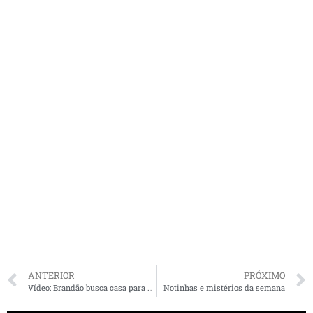
ANTERIOR
PRÓXIMO
Vídeo: Brandão busca casa para morar em Imperatriz
Notinhas e mistérios da semana