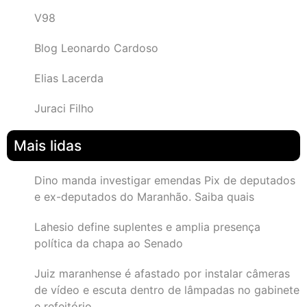
V98
Blog Leonardo Cardoso
Elias Lacerda
Juraci Filho
Mais lidas
Dino manda investigar emendas Pix de deputados
e ex-deputados do Maranhão. Saiba quais
Lahesio define suplentes e amplia presença
política da chapa ao Senado
Juiz maranhense é afastado por instalar câmeras
de vídeo e escuta dentro de lâmpadas no gabinete
e refeitório