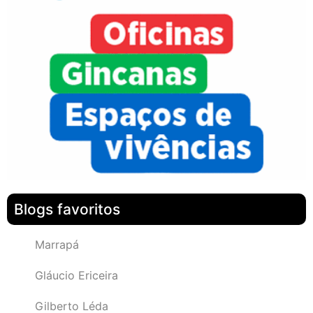
Blogs favoritos
Marrapá
Gláucio Ericeira
Gilberto Léda