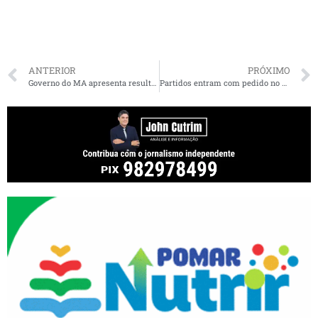
ANTERIOR
PRÓXIMO
Governo do MA apresenta resultado do Inquérito Sorológico nesta terça-feira (25)
Partidos entram com pedido no STF para suspender nota de R$ 200