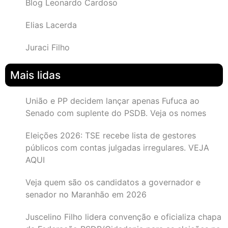
Blog Leonardo Cardoso
Elias Lacerda
Juraci Filho
Mais lidas
União e PP decidem lançar apenas Fufuca ao
Senado com suplente do PSDB. Veja os nomes
Eleições 2026: TSE recebe lista de gestores
públicos com contas julgadas irregulares. VEJA
AQUI
Veja quem são os candidatos a governador e
senador no Maranhão em 2026
Juscelino Filho lidera convenção e oficializa chapa