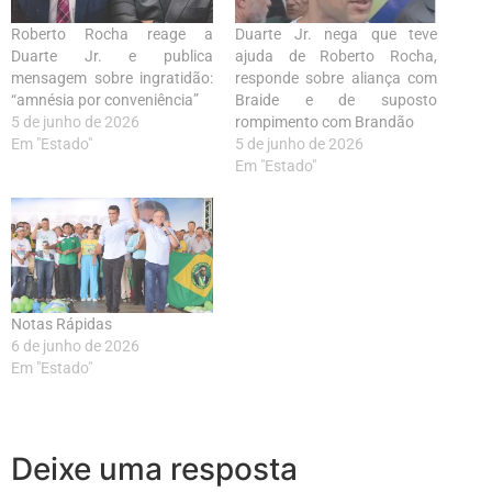
Roberto Rocha reage a
Duarte Jr. nega que teve
Duarte Jr. e publica
ajuda de Roberto Rocha,
mensagem sobre ingratidão:
responde sobre aliança com
“amnésia por conveniência”
Braide e de suposto
5 de junho de 2026
rompimento com Brandão
Em "Estado"
5 de junho de 2026
Em "Estado"
Notas Rápidas
6 de junho de 2026
Em "Estado"
Deixe uma resposta