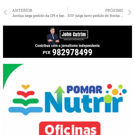
ANTERIOR
PRÓXIMO
Justiça nega pedido da CPI e barra envio de processos sigilosos envolvendo Felipe Camarão e servidores estaduais
STF julga novo pedido de Rocha para trancar ação de Dino