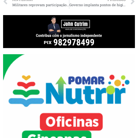
Militares reprovam participação de Bolsonaro em ato antidemocrático
Governo implanta pontos de higienização em São Luís para prevenir propagação de Covid-19