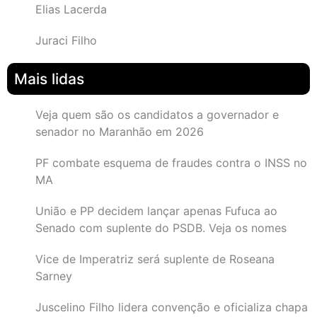
Elias Lacerda
Juraci Filho
Mais lidas
Veja quem são os candidatos a governador e
senador no Maranhão em 2026
PF combate esquema de fraudes contra o INSS no
MA
União e PP decidem lançar apenas Fufuca ao
Senado com suplente do PSDB. Veja os nomes
Vice de Imperatriz será suplente de Roseana
Sarney
Juscelino Filho lidera convenção e oficializa chapa