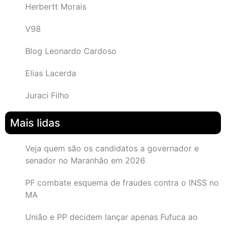
Herbertt Morais
V98
Blog Leonardo Cardoso
Elias Lacerda
Juraci Filho
Mais lidas
Veja quem são os candidatos a governador e
senador no Maranhão em 2026
PF combate esquema de fraudes contra o INSS no
MA
União e PP decidem lançar apenas Fufuca ao