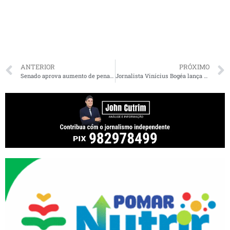
ANTERIOR
PRÓXIMO
Senado aprova aumento de pena para agressores de cães e gatos
Jornalista Vinícius Bogéa lança hoje “Solidão de Aço”, seu sexto livro