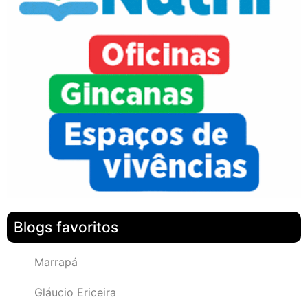
Blogs favoritos
Marrapá
Gláucio Ericeira