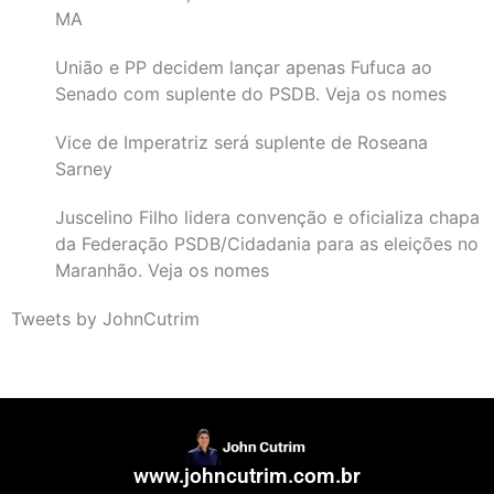
MA
União e PP decidem lançar apenas Fufuca ao
Senado com suplente do PSDB. Veja os nomes
Vice de Imperatriz será suplente de Roseana
Sarney
Juscelino Filho lidera convenção e oficializa chapa
da Federação PSDB/Cidadania para as eleições no
Maranhão. Veja os nomes
Tweets by JohnCutrim
www.johncutrim.com.br