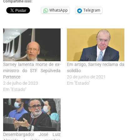
Compartilhe isso:
WhatsApp
Telegram
Sarney lamenta morte de ex-
Em artigo, Sarney reclama da
ministro do STF Sepúlveda
solidão
Pertence
20 de junho de 2021
2 de julho de 2023
Em "Estado"
Em "Estado"
Desembargador José Luiz