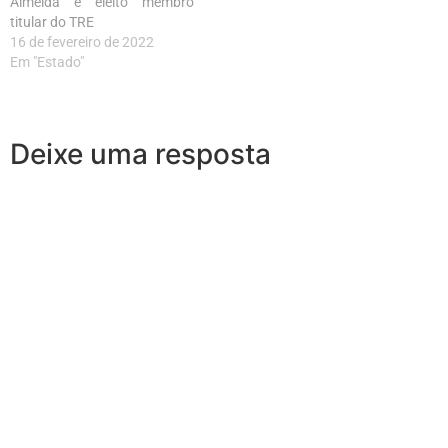
Almeida é eleito membro
titular do TRE
16 de fevereiro de 2022
Em "Estado"
Deixe uma resposta