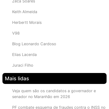
Zeca Soares
Keith Almeida
Herbertt Morais
V98
Blog Leonardo Cardoso
Elias Lacerda
Juraci Filho
Mais lidas
Veja quem são os candidatos a governador e
senador no Maranhão em 2026
PF combate esquema de fraudes contra o INSS no