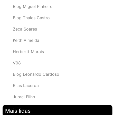
Blog Miguel Pinheiro
Blog Thales Castro
Zeca Soares
Keith Almeida
Herbertt Morais
V98
Blog Leonardo Cardoso
Elias Lacerda
Juraci Filho
Mais lidas