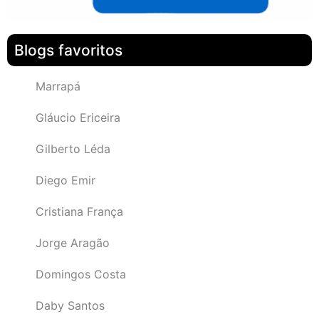
Blogs favoritos
Marrapá
Gláucio Ericeira
Gilberto Léda
Diego Emir
Cristiana França
Jorge Aragão
Domingos Costa
Daby Santos