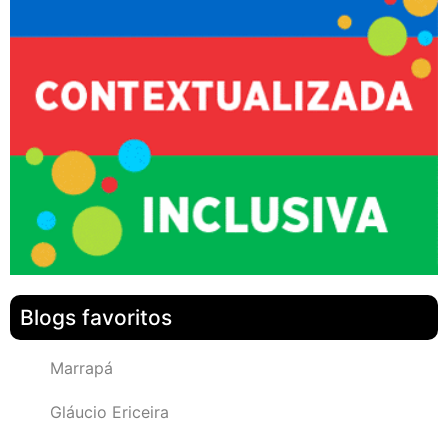
Blogs favoritos
Marrapá
Gláucio Ericeira