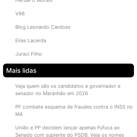
Herbertt Morais
V98
Blog Leonardo Cardoso
Elias Lacerda
Juraci Filho
Mais lidas
Veja quem são os candidatos a governador e
senador no Maranhão em 2026
PF combate esquema de fraudes contra o INSS no
MA
União e PP decidem lançar apenas Fufuca ao
Senado com suplente do PSDB. Veja os nomes