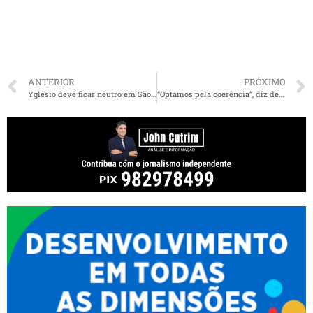
ANTERIOR
PRÓXIMO
Yglésio deve ficar neutro em São Luís
“Optamos pela coerência”, diz deputado Glalbert Cutrim ao apoiar Braide