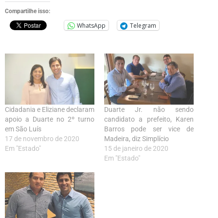
Compartilhe isso:
WhatsApp
Telegram
Cidadania e Eliziane declaram
Duarte Jr. não sendo
apoio a Duarte no 2º turno
candidato a prefeito, Karen
em São Luís
Barros pode ser vice de
17 de novembro de 2020
Madeira, diz Simplício
Em "Estado"
15 de janeiro de 2020
Em "Estado"