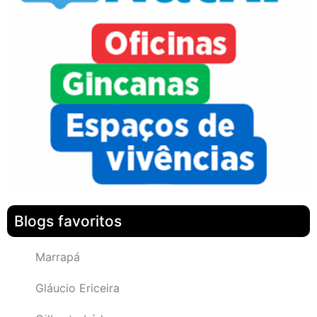
Blogs favoritos
Marrapá
Gláucio Ericeira