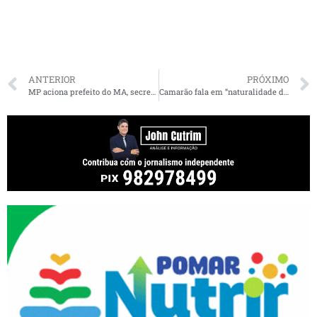
ANTERIOR
PRÓXIMO
MP aciona prefeito do MA, secretários e vereadores por nepotismo e solicita pagamento de meio milhão por danos morais
Camarão fala em “naturalidade das coisas” sobre sucessão de Brandão