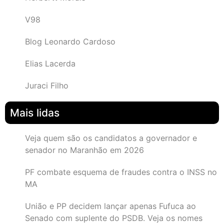
V98
Blog Leonardo Cardoso
Elias Lacerda
Juraci Filho
Mais lidas
Veja quem são os candidatos a governador e
senador no Maranhão em 2026
PF combate esquema de fraudes contra o INSS no
MA
União e PP decidem lançar apenas Fufuca ao
Senado com suplente do PSDB. Veja os nomes