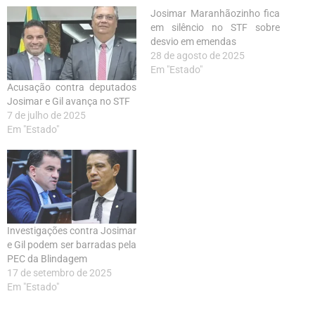
Josimar Maranhãozinho fica
em silêncio no STF sobre
desvio em emendas
28 de agosto de 2025
Em "Estado"
Acusação contra deputados
Josimar e Gil avança no STF
7 de julho de 2025
Em "Estado"
Investigações contra Josimar
e Gil podem ser barradas pela
PEC da Blindagem
17 de setembro de 2025
Em "Estado"