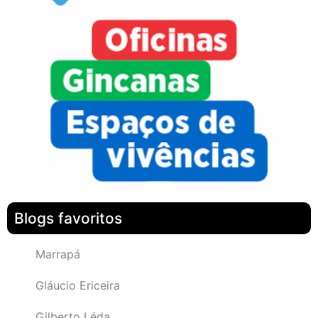
Blogs favoritos
Marrapá
Gláucio Ericeira
Gilberto Léda