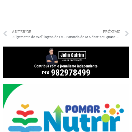
ANTERIOR
PRÓXIMO
Julgamento de Wellington do Curso e Fernando Braide no TSE é retirado de pauta
Bancada do MA destinou quase R$ 1 bilhão em emendas PIX; veja quanto cada deputado e senador destinou