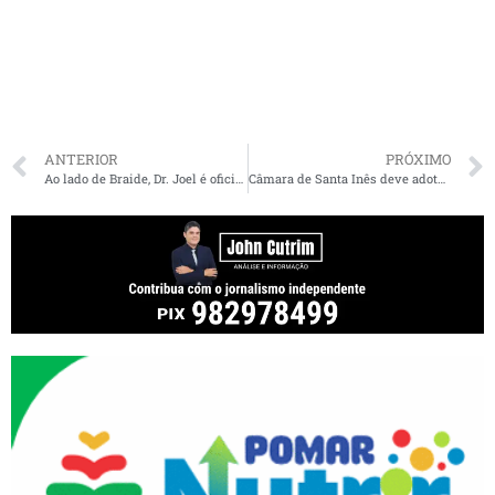
ANTERIOR
PRÓXIMO
Ao lado de Braide, Dr. Joel é oficializado como candidato a vereador de São Luís
Câmara de Santa Inês deve adotar ponto eletrônico para controle de presença de pessoal