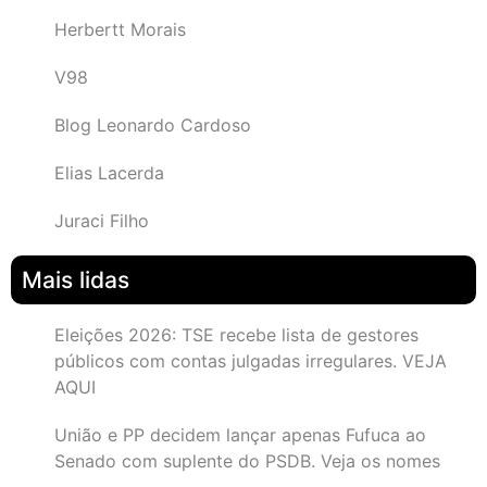
Herbertt Morais
V98
Blog Leonardo Cardoso
Elias Lacerda
Juraci Filho
Mais lidas
Eleições 2026: TSE recebe lista de gestores
públicos com contas julgadas irregulares. VEJA
AQUI
União e PP decidem lançar apenas Fufuca ao
Senado com suplente do PSDB. Veja os nomes