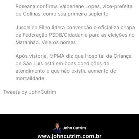
Roseana confirma Valberlene Lopes, vice-prefeita
de Colinas, como sua primeira suplente
Juscelino Filho lidera convenção e oficializa chapa
da Federação PSDB/Cidadania para as eleições no
Maranhão. Veja os nomes
Após vistoria, MPMA diz que Hospital da Criança
de São Luís está em boas condições de
atendimento e que não existiu aumento de
mortalidade
Tweets by JohnCutrim
www.johncutrim.com.br