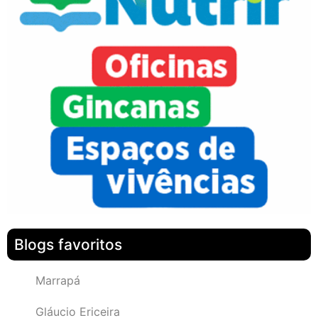
Blogs favoritos
Marrapá
Gláucio Ericeira