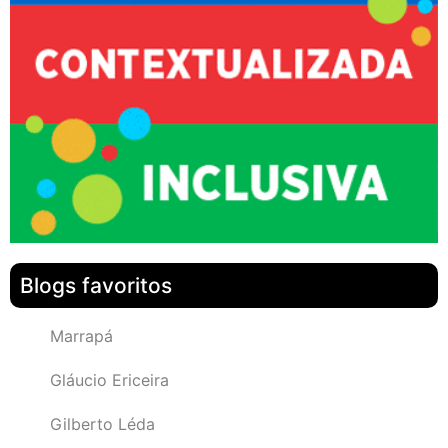
Blogs favoritos
Marrapá
Gláucio Ericeira
Gilberto Léda