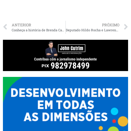
ANTERIOR
PRÓXIMO
Conheça a história de Brenda Carvalho, uma das postulantes à Câmara de Vereadores de São Luís
Deputado Hildo Rocha e Lawrence Melo testam positivo para o coronavírus