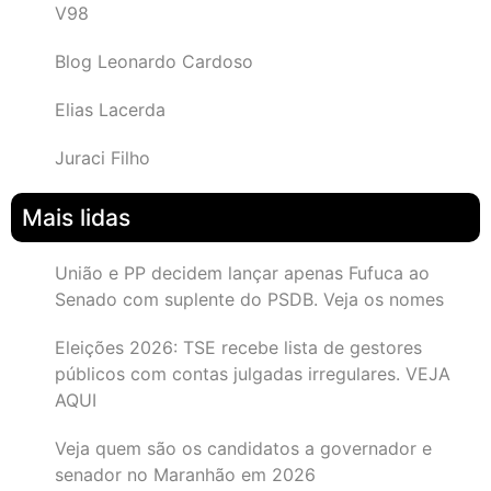
V98
Blog Leonardo Cardoso
Elias Lacerda
Juraci Filho
Mais lidas
União e PP decidem lançar apenas Fufuca ao
Senado com suplente do PSDB. Veja os nomes
Eleições 2026: TSE recebe lista de gestores
públicos com contas julgadas irregulares. VEJA
AQUI
Veja quem são os candidatos a governador e
senador no Maranhão em 2026