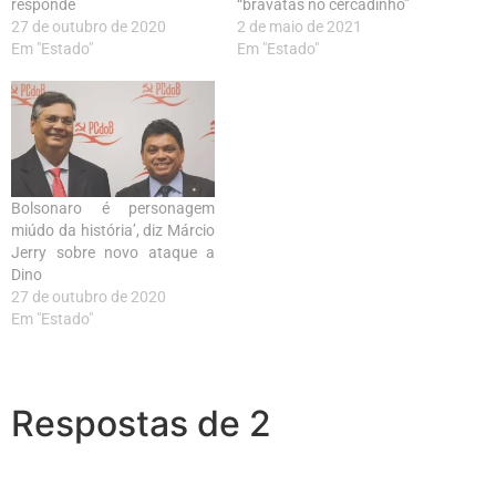
responde
“bravatas no cercadinho”
27 de outubro de 2020
2 de maio de 2021
Em "Estado"
Em "Estado"
Bolsonaro é personagem
miúdo da história’, diz Márcio
Jerry sobre novo ataque a
Dino
27 de outubro de 2020
Em "Estado"
Respostas de 2