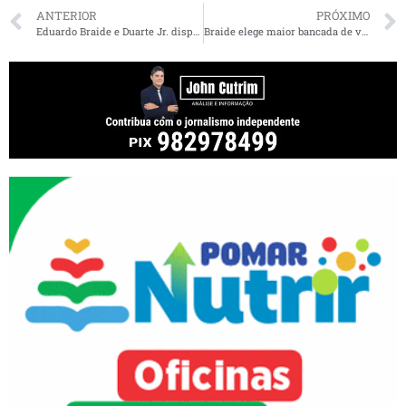
ANTERIOR
PRÓXIMO
Eduardo Braide e Duarte Jr. disputarão o segundo turno em São Luís
Braide elege maior bancada de vereadores em São Luís