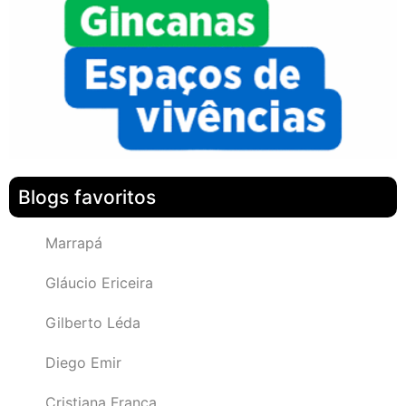
Blogs favoritos
Marrapá
Gláucio Ericeira
Gilberto Léda
Diego Emir
Cristiana França