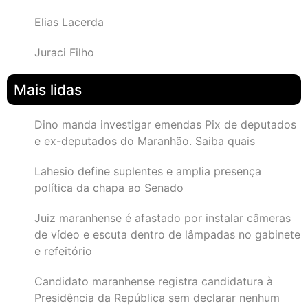
Elias Lacerda
Juraci Filho
Mais lidas
Dino manda investigar emendas Pix de deputados
e ex-deputados do Maranhão. Saiba quais
Lahesio define suplentes e amplia presença
política da chapa ao Senado
Juiz maranhense é afastado por instalar câmeras
de vídeo e escuta dentro de lâmpadas no gabinete
e refeitório
Candidato maranhense registra candidatura à
Presidência da República sem declarar nenhum