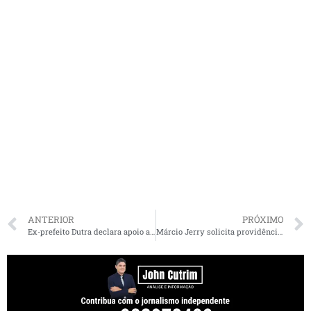
ANTERIOR
PRÓXIMO
Ex-prefeito Dutra declara apoio a Filipe Gonçalo em Paço do Lumiar
Márcio Jerry solicita providências para a Casa de Apoio Ninar e Brandão responde