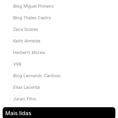
Blog Miguel Pinheiro
Blog Thales Castro
Zeca Soares
Keith Almeida
Herbertt Morais
V98
Blog Leonardo Cardoso
Elias Lacerda
Juraci Filho
Mais lidas