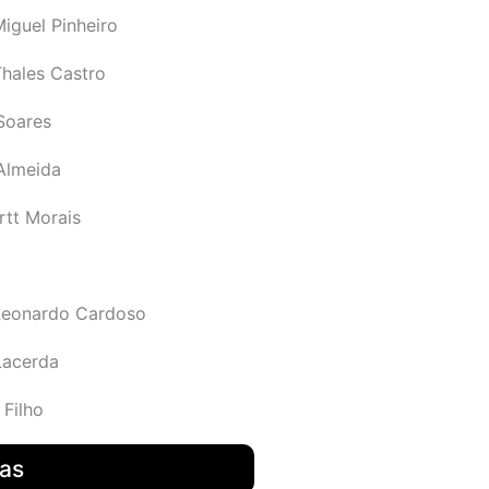
iguel Pinheiro
Thales Castro
Soares
 Almeida
rtt Morais
Leonardo Cardoso
Lacerda
 Filho
das