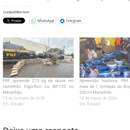
Compartilhe isso:
WhatsApp
Telegram
PRF apreende 213 kg de skunk em
Apreensão histórica: PRF 
caminhão frigorífico na BR-135 no
mais de 1 tonelada de dro
Maranhão
230 no Maranhão
14 de fevereiro de 2026
18 de março de 2026
Em "Estado"
Em "Estado"