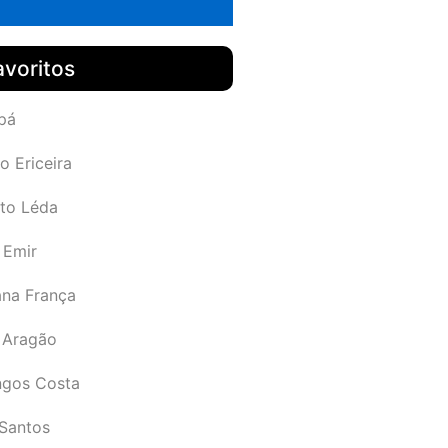
avoritos
pá
o Ericeira
rto Léda
 Emir
ana França
 Aragão
gos Costa
Santos