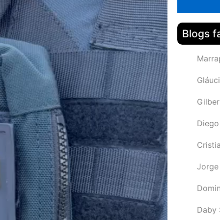
Blogs f
Marra
Gláuci
Gilbe
Diego
Cristi
Jorge
Domin
Daby 