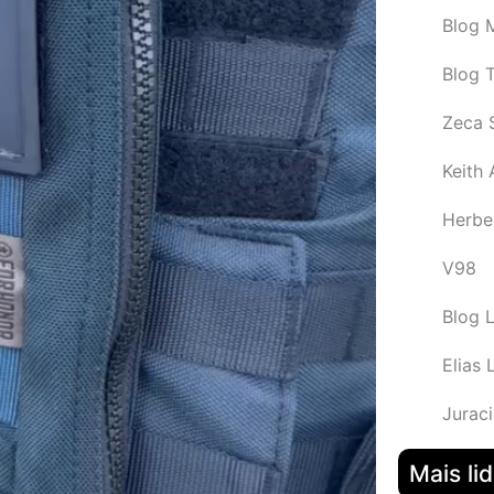
Blog M
Blog 
Zeca 
Keith
Herbe
V98
Blog 
Elias 
Juraci
Mais li