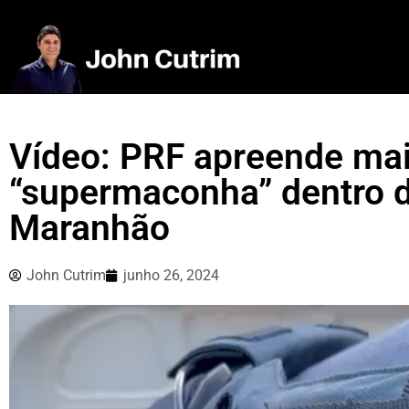
Vídeo: PRF apreende mai
“supermaconha” dentro d
Maranhão
John Cutrim
junho 26, 2024
Tocador
de
vídeo