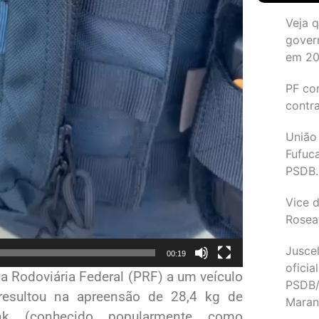
Veja 
gover
em 2
PF co
contr
União
Fufuc
PSDB.
Vice d
Rosea
Juscel
00:19
oficia
a Rodoviária Federal (PRF) a um veículo
PSDB/
 resultou na apreensão de 28,4 kg de
Maran
unk (conhecido popularmente como