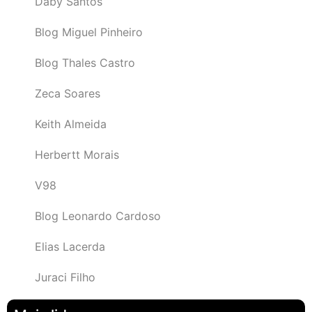
Daby Santos
Blog Miguel Pinheiro
Blog Thales Castro
Zeca Soares
Keith Almeida
Herbertt Morais
V98
Blog Leonardo Cardoso
Elias Lacerda
Juraci Filho