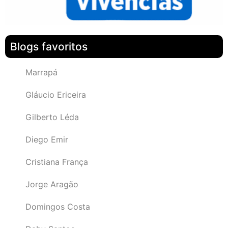
Blogs favoritos
Marrapá
Gláucio Ericeira
Gilberto Léda
Diego Emir
Cristiana França
Jorge Aragão
Domingos Costa