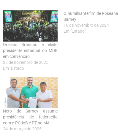
O humilhante fim de Roseana
Sarney
16 de novembro de 2024
Em "Estado"
Orleans Brandão é eleito
presidente estadual do MDB
em convenção
28 de novembro de 2025
Em "Estado"
Neto de Sarney assume
presidência de federação
com o PCdoB e PT no MA
24 de março de 2025