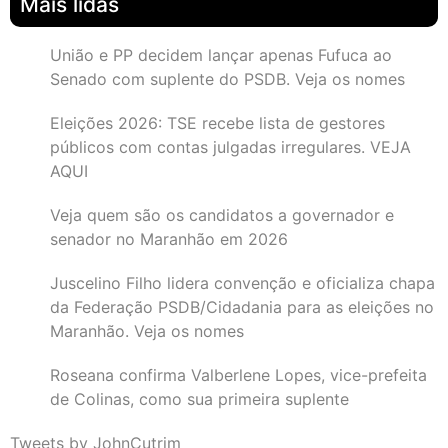
Mais lidas
União e PP decidem lançar apenas Fufuca ao
Senado com suplente do PSDB. Veja os nomes
Eleições 2026: TSE recebe lista de gestores
públicos com contas julgadas irregulares. VEJA
AQUI
Veja quem são os candidatos a governador e
senador no Maranhão em 2026
Juscelino Filho lidera convenção e oficializa chapa
da Federação PSDB/Cidadania para as eleições no
Maranhão. Veja os nomes
Roseana confirma Valberlene Lopes, vice-prefeita
de Colinas, como sua primeira suplente
Tweets by JohnCutrim