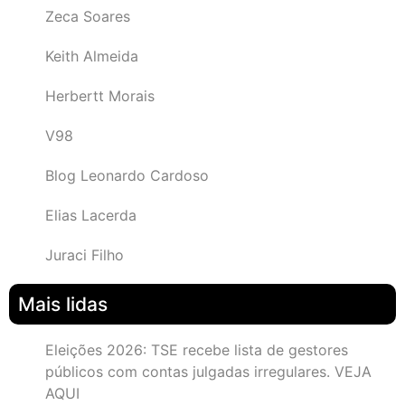
Zeca Soares
Keith Almeida
Herbertt Morais
V98
Blog Leonardo Cardoso
Elias Lacerda
Juraci Filho
Mais lidas
Eleições 2026: TSE recebe lista de gestores
públicos com contas julgadas irregulares. VEJA
AQUI