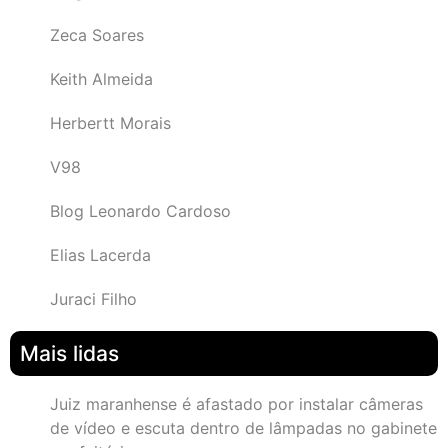
Zeca Soares
Keith Almeida
Herbertt Morais
V98
Blog Leonardo Cardoso
Elias Lacerda
Juraci Filho
Mais lidas
Juiz maranhense é afastado por instalar câmeras
de vídeo e escuta dentro de lâmpadas no gabinete