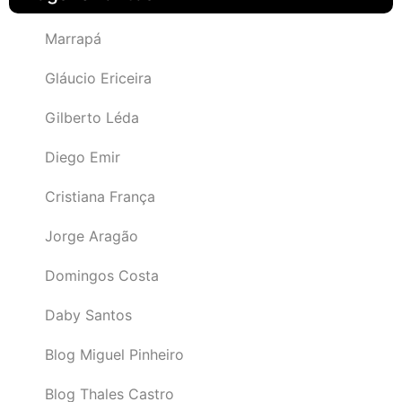
Marrapá
Gláucio Ericeira
Gilberto Léda
Diego Emir
Cristiana França
Jorge Aragão
Domingos Costa
Daby Santos
Blog Miguel Pinheiro
Blog Thales Castro