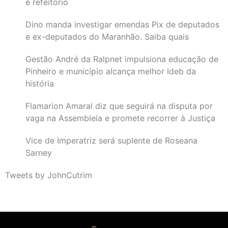
e refeitório
Dino manda investigar emendas Pix de deputados
e ex-deputados do Maranhão. Saiba quais
Gestão André da Ralpnet impulsiona educação de
Pinheiro e município alcança melhor Ideb da
história
Flamarion Amaral diz que seguirá na disputa por
vaga na Assembleia e promete recorrer à Justiça
Vice de Imperatriz será suplente de Roseana
Sarney
Tweets by JohnCutrim