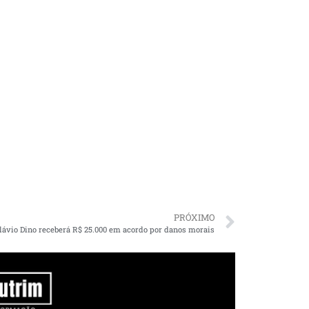
PRÓXIMO
lávio Dino receberá R$ 25.000 em acordo por danos morais