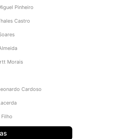
iguel Pinheiro
Thales Castro
Soares
 Almeida
rtt Morais
Leonardo Cardoso
Lacerda
 Filho
das