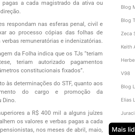
 pagas a cada magistrado da ativa ou
Blog M
direção.
Blog 
es respondam nas esferas penal, civil e
exar ao processo cópias das folhas de
Zeca 
 verbas remuneratórias e indenizatórias.
Keith
gem da Folha indica que os TJs “teriam
Herbe
se, teriam autorizado pagamentos
âmetros constitucionais fixados”.
V98
to às determinações do STF, quanto aos
Blog 
astamento do cargo e promoção da
u Dino.
Elias 
superiores a R$ 400 mil a alguns juízes
Juraci
alhem os valores e verbas pagas a cada
Mais li
ensionistas, nos meses de abril, maio,