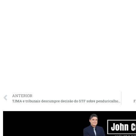
ANTERIOR
TJMA e tribunais descumpre decisão do STF sobre penduricalhos e pagam salários de até R$ 272 mil a juízes
F