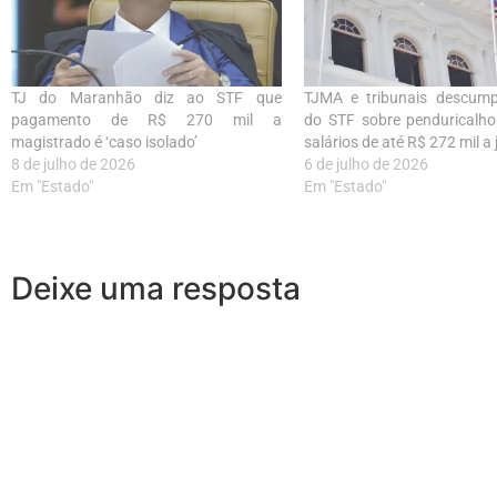
TJ do Maranhão diz ao STF que
TJMA e tribunais descump
pagamento de R$ 270 mil a
do STF sobre penduricalh
magistrado é ‘caso isolado’
salários de até R$ 272 mil a 
8 de julho de 2026
6 de julho de 2026
Em "Estado"
Em "Estado"
Deixe uma resposta