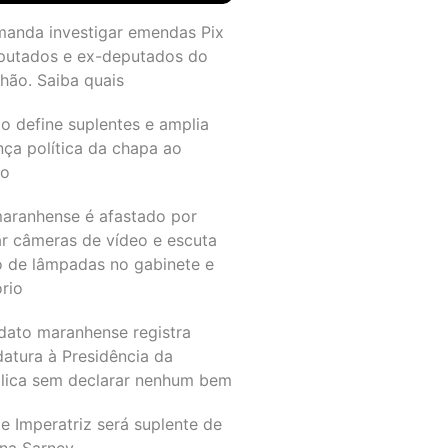
manda investigar emendas Pix
putados e ex-deputados do
hão. Saiba quais
o define suplentes e amplia
nça política da chapa ao
do
maranhense é afastado por
ar câmeras de vídeo e escuta
o de lâmpadas no gabinete e
ório
dato maranhense registra
datura à Presidência da
lica sem declarar nenhum bem
e Imperatriz será suplente de
na Sarney