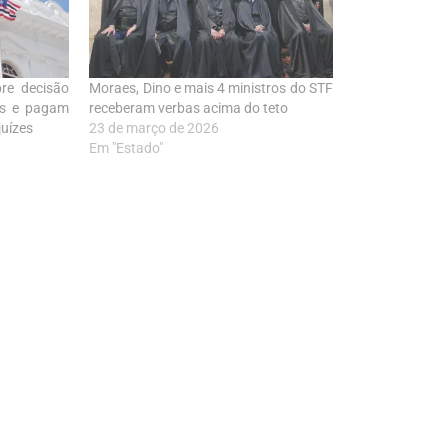
re decisão
Moraes, Dino e mais 4 ministros do STF
os e pagam
receberam verbas acima do teto
juízes
23 de março de 2026
Em "Estado"