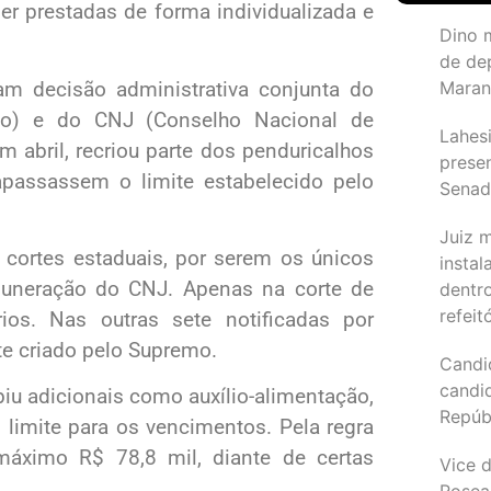
er prestadas de forma individualizada e
Dino 
de de
m decisão administrativa conjunta do
Maran
co) e do CNJ (Conselho Nacional de
Lahesi
 abril, recriou parte dos penduricalhos
prese
rapassassem o limite estabelecido pelo
Sena
Juiz 
 cortes estaduais, por serem os únicos
instal
muneração do CNJ. Apenas na corte de
dentr
refeit
ios. Nas outras sete notificadas por
te criado pelo Supremo.
Candi
candi
iu adicionais como auxílio-alimentação,
Repúb
 limite para os vencimentos. Pela regra
máximo R$ 78,8 mil, diante de certas
Vice d
Rosea