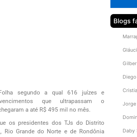
Blogs f
Marra
Gláuci
Gilbe
Diego
Cristi
 Folha segundo a qual 616 juízes e
vencimentos que ultrapassam o
Jorge
e chegaram a até R$ 495 mil no mês.
Domin
e os presidentes dos TJs do Distrito
Daby 
ro, Rio Grande do Norte e de Rondônia