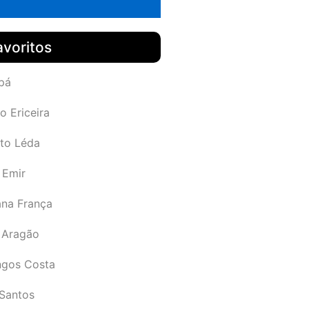
avoritos
pá
o Ericeira
rto Léda
 Emir
ana França
 Aragão
gos Costa
Santos