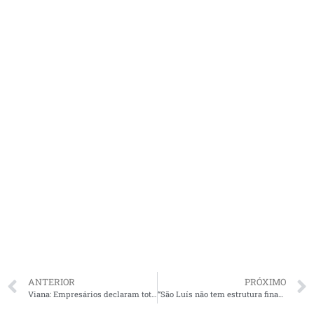
ANTERIOR
PRÓXIMO
Viana: Empresários declaram total apoio ao projeto de reeleição de Magrado Barros
“São Luís não tem estrutura financeira para pagar auxílio emergencial”, diz Bira em “Pinga Fogo”