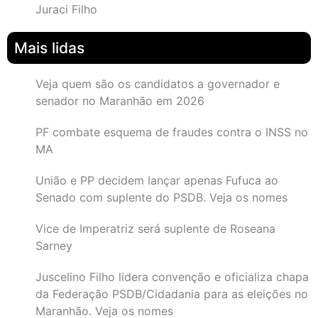
Juraci Filho
Mais lidas
Veja quem são os candidatos a governador e
senador no Maranhão em 2026
PF combate esquema de fraudes contra o INSS no
MA
União e PP decidem lançar apenas Fufuca ao
Senado com suplente do PSDB. Veja os nomes
Vice de Imperatriz será suplente de Roseana
Sarney
Juscelino Filho lidera convenção e oficializa chapa
da Federação PSDB/Cidadania para as eleições no
Maranhão. Veja os nomes