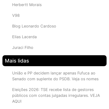
Herbertt Morais
V98
Blog Leonardo Cardoso
Elias Lacerda
Juraci Filho
Mais lidas
União e PP decidem lançar apenas Fufuca ao
Senado com suplente do PSDB. Veja os nomes
Eleições 2026: TSE recebe lista de gestores
públicos com contas julgadas irregulares. VEJA
AQUI