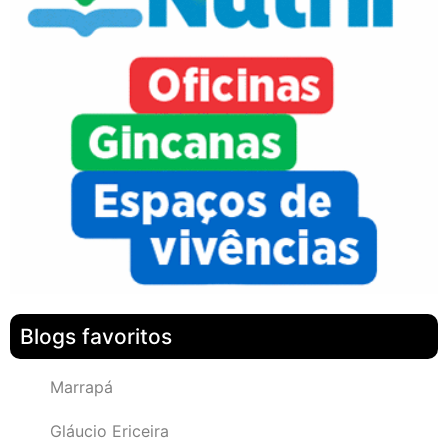
Blogs favoritos
Marrapá
Gláucio Ericeira