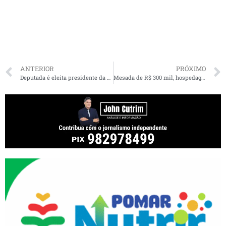
ANTERIOR
PRÓXIMO
Deputada é eleita presidente da CPI que investigará Felipe Camarão; oposição diz que vai judicializar
Mesada de R$ 300 mil, hospedagens em Nova York e contas de restaurantes: PF lista vantagens indevidas de Vorcaro para o senador Ciro Nogueira