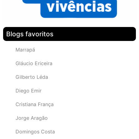
Blogs favoritos
Marrapá
Gláucio Ericeira
Gilberto Léda
Diego Emir
Cristiana França
Jorge Aragão
Domingos Costa