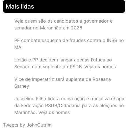
Mais lidas
Veja quem são os candidatos a governador e
senador no Maranhão em 2026
PF combate esquema de fraudes contra o INSS no
MA
União e PP decidem lançar apenas Fufuca ao
Senado com suplente do PSDB. Veja os nomes
Vice de Imperatriz será suplente de Roseana
Sarney
Juscelino Filho lidera convenção e oficializa chapa
da Federação PSDB/Cidadania para as eleições no
Maranhão. Veja os nomes
Tweets by JohnCutrim