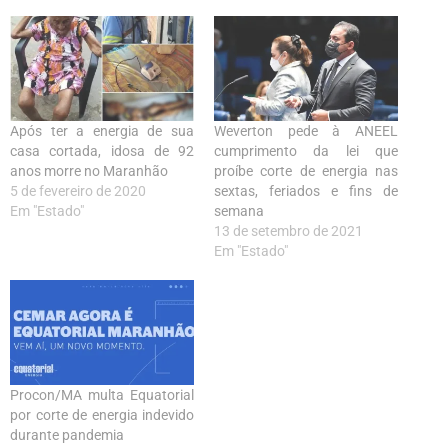
Após ter a energia de sua
Weverton pede à ANEEL
casa cortada, idosa de 92
cumprimento da lei que
anos morre no Maranhão
proíbe corte de energia nas
5 de fevereiro de 2020
sextas, feriados e fins de
Em "Estado"
semana
13 de setembro de 2021
Em "Estado"
Procon/MA multa Equatorial
por corte de energia indevido
durante pandemia