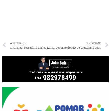
ANTERIOR
PRÓXIMO
Cirúrgico: Secretário Carlos Lula desmente fake sobre novo coronavírus no Maranhão
Governo do MA se pronuncia sobre proposta de Bolsonaro de redução do ICMS de combustíveis