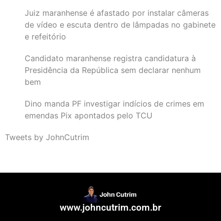
Juiz maranhense é afastado por instalar câmeras
de vídeo e escuta dentro de lâmpadas no gabinete
e refeitório
Candidato maranhense registra candidatura à
Presidência da República sem declarar nenhum
bem
Dino manda PF investigar indícios de crimes em
emendas Pix apontados pelo TCU
Tweets by JohnCutrim
www.johncutrim.com.br