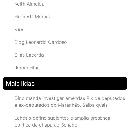
Keith Almeida
Herbertt Morais
V98
Blog Leonardo Cardoso
Elias Lacerda
Juraci Filho
Mais lidas
Dino manda investigar emendas Pix de deputados
e ex-deputados do Maranhão. Saiba quais
Lahesio define suplentes e amplia presença
política da chapa ao Senado