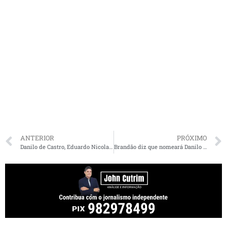
ANTERIOR
PRÓXIMO
Danilo de Castro, Eduardo Nicolau e Carlos Vieira são eleitos em lista tríplice para chefe do MPMA; Brandão escolherá nome
Brandão diz que nomeará Danilo Castro para continuar chefiando MPMA no biênio 2026 – 2028