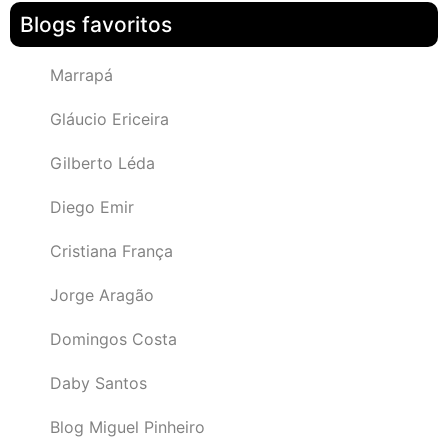
Blogs favoritos
Marrapá
Gláucio Ericeira
Gilberto Léda
Diego Emir
Cristiana França
Jorge Aragão
Domingos Costa
Daby Santos
Blog Miguel Pinheiro