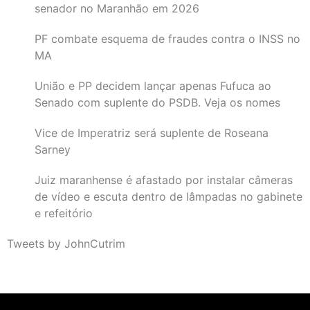
senador no Maranhão em 2026
PF combate esquema de fraudes contra o INSS no
MA
União e PP decidem lançar apenas Fufuca ao
Senado com suplente do PSDB. Veja os nomes
Vice de Imperatriz será suplente de Roseana
Sarney
Juiz maranhense é afastado por instalar câmeras
de vídeo e escuta dentro de lâmpadas no gabinete
e refeitório
Tweets by JohnCutrim