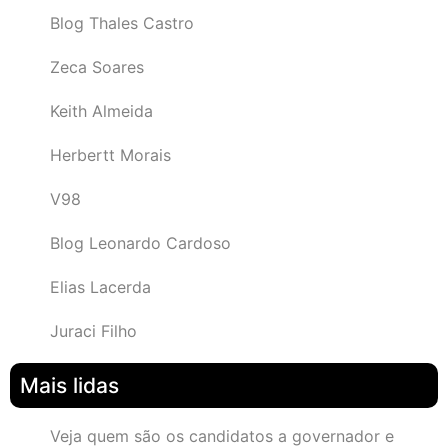
Blog Thales Castro
Zeca Soares
Keith Almeida
Herbertt Morais
V98
Blog Leonardo Cardoso
Elias Lacerda
Juraci Filho
Mais lidas
Veja quem são os candidatos a governador e