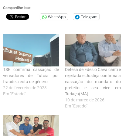
Compartilhe isso:
WhatsApp
Telegram
TSE confirma cassação de
Defesa de Edésio Cavalcanti é
vereadores de Tutóia por
rejeitada e Justiça confirma a
fraude a cota de gênero
cassação do mandato do
22 de fevereiro de 2023
prefeito e seu vice em
Em "Estado"
Turiaçu(MA)
10 de março de 2026
Em "Estado"