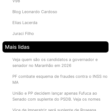
V98
Blog Leonardo Cardoso
Elias Lacerda
Juraci Filho
Mais lidas
Veja quem são os candidatos a governador e
senador no Maranhão em 2026
PF combate esquema de fraudes contra o INSS no
MA
União e PP decidem lançar apenas Fufuca ao
Senado com suplente do PSDB. Veja os nomes
Vice de Imperatriz será suplente de Roseana