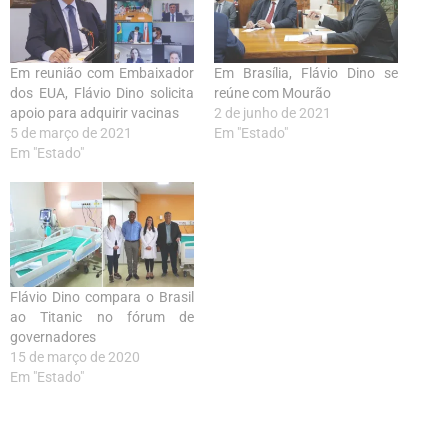
Em reunião com Embaixador
Em Brasília, Flávio Dino se
dos EUA, Flávio Dino solicita
reúne com Mourão
apoio para adquirir vacinas
2 de junho de 2021
5 de março de 2021
Em "Estado"
Em "Estado"
Flávio Dino compara o Brasil
ao Titanic no fórum de
governadores
15 de março de 2020
Em "Estado"