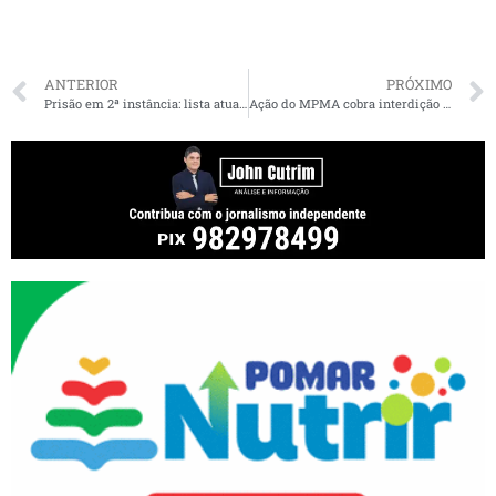
ANTERIOR
PRÓXIMO
Prisão em 2ª instância: lista atualizada da posição de cada deputado e senador do Maranhão
Ação do MPMA cobra interdição de abatedouro irregular em São Bento