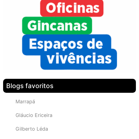
Blogs favoritos
Marrapá
Gláucio Ericeira
Gilberto Léda