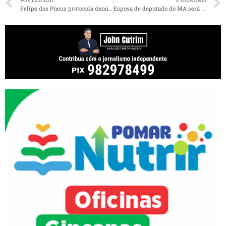
Felipe dos Pneus protocola denúncia à Polícia Federal contra fake News
Esposa de deputado do MA será ouvida na Assembleia em episódio de violência doméstica. Veja a reportagem da TV Difusora