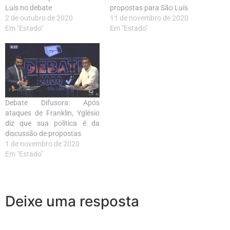
Luís no debate
propostas para São Luís
2 de outubro de 2020
11 de novembro de 2020
Em "Estado"
Em "Estado"
Debate Difusora: Após
ataques de Franklin, Yglésio
diz que sua politica é da
discussão de propostas
1 de novembro de 2020
Em "Estado"
Deixe uma resposta