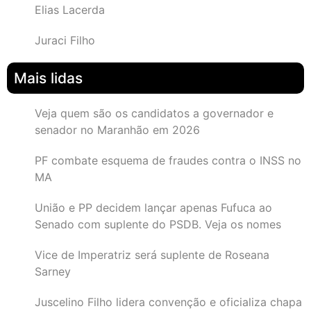
Elias Lacerda
Juraci Filho
Mais lidas
Veja quem são os candidatos a governador e
senador no Maranhão em 2026
PF combate esquema de fraudes contra o INSS no
MA
União e PP decidem lançar apenas Fufuca ao
Senado com suplente do PSDB. Veja os nomes
Vice de Imperatriz será suplente de Roseana
Sarney
Juscelino Filho lidera convenção e oficializa chapa