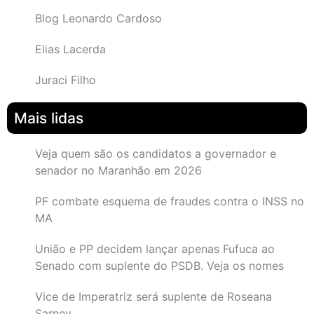
Blog Leonardo Cardoso
Elias Lacerda
Juraci Filho
Mais lidas
Veja quem são os candidatos a governador e
senador no Maranhão em 2026
PF combate esquema de fraudes contra o INSS no
MA
União e PP decidem lançar apenas Fufuca ao
Senado com suplente do PSDB. Veja os nomes
Vice de Imperatriz será suplente de Roseana
Sarney