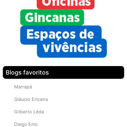
Blogs favoritos
Marrapá
Gláucio Ericeira
Gilberto Léda
Diego Emir