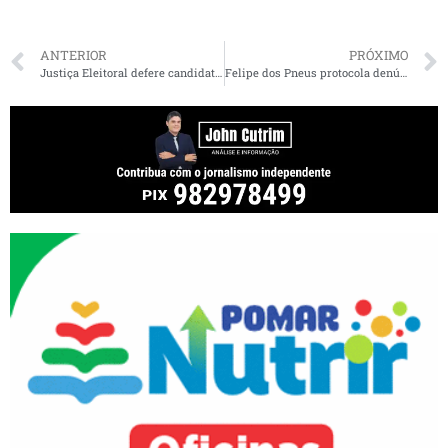
ANTERIOR
PRÓXIMO
Justiça Eleitoral defere candidatura de Dóris Rios e põe fim a onda de fake news em Vitória
Felipe dos Pneus protocola denúncia à Polícia Federal contra fake News